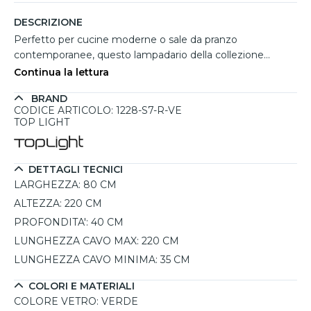
DESCRIZIONE
Perfetto per cucine moderne o sale da pranzo
contemporanee, questo lampadario della collezione
Cottage firmato Top Light abbina funzionalità e gusto
Continua la lettura
estetico in modo armonioso. Dotato di sette punti luce,
BRAND
ciascuno formato da una sfera in vetro pirex satinato
CODICE ARTICOLO: 1228-S7-R-VE
abbinata a una sfera in metallo verniciato verde opaco,
TOP LIGHT
diffonde un’illuminazione uniforme, ideale per
accompagnare i momenti conviviali. Il lampadadario da
cucina è regolabile e consente di personalizzare l'altezza
DETTAGLI TECNICI
delle luci in base alla configurazione del tavolo o
LARGHEZZA:
80 CM
dell’ambiente, mentre il rosone bianco rettangolare ne
ALTEZZA:
220 CM
esalta la semplicità formale. Le lampadine G9 fino a 8W
PROFONDITA':
40 CM
assicurano una buona intensità luminosa per ogni
esigenza.
LUNGHEZZA CAVO MAX:
220 CM
LUNGHEZZA CAVO MINIMA:
35 CM
COLORI E MATERIALI
COLORE VETRO:
VERDE