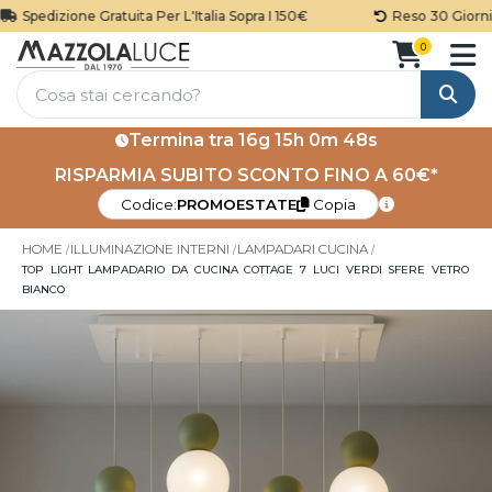
Spedizione Gratuita Per L'Italia Sopra I 150€
Reso 30 Giorni
0
Cerca
Termina tra
16g 15h 0m 48s
RISPARMIA SUBITO SCONTO FINO A 60€*
Codice:
PROMOESTATE
Copia
HOME
ILLUMINAZIONE INTERNI
LAMPADARI CUCINA
TOP LIGHT LAMPADARIO DA CUCINA COTTAGE 7 LUCI VERDI SFERE VETRO
BIANCO