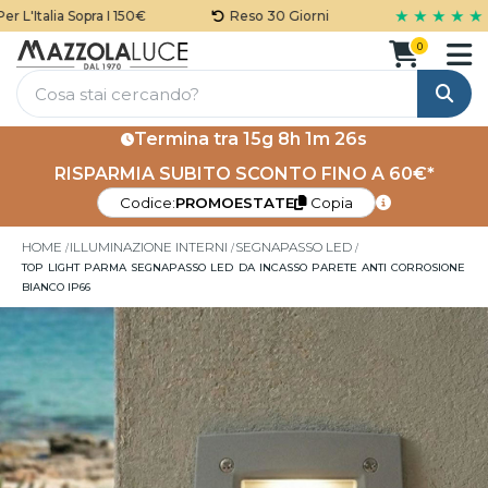
★ ★ ★ ★ ★
L'Italia Sopra I 150€
Reso 30 Giorni
0
Cerca
Termina tra
15g 8h 1m 26s
RISPARMIA SUBITO SCONTO FINO A 60€*
Codice:
PROMOESTATE
Copia
HOME
ILLUMINAZIONE INTERNI
SEGNAPASSO LED
TOP LIGHT PARMA SEGNAPASSO LED DA INCASSO PARETE ANTI CORROSIONE
BIANCO IP66