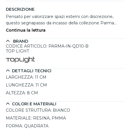
DESCRIZIONE
Pensato per valorizzare spazi esterni con discrezione,
questo segnapasso da incasso della collezione Parma
unisce design moderno e funzionalità. La forma quadrata
Continua la lettura
da 11 cm con finitura bianco si integra facilmente su pareti
BRAND
di scale, vialetti o passaggi, offrendo un’illuminazione
CODICE ARTICOLO: PARMA-IN-QD10-B
diffusa e piacevole. Realizzato in resina antiurto
TOP LIGHT
stabilizzata ai raggi UV e dotato di diffusore in PMMA
opalino anti-ingiallimento, garantisce resistenza nel tempo
anche in ambienti esposti a salsedine grazie alla sua
DETTAGLI TECNICI
elevata protezione anticorrosione. Funziona con 1
LARGHEZZA:
11 CM
lampadina GX53 inclusa da 3W, ideale per creare percorsi
LUNGHEZZA:
11 CM
luminosi continui e sicuri.
ALTEZZA:
8 CM
COLORI E MATERIALI
COLORE STRUTTURA:
BIANCO
MATERIALE:
RESINA, PMMA
FORMA:
QUADRATA