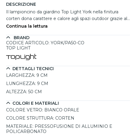
DESCRIZIONE
Il lampioncino da giardino Top Light York nella finitura
corten dona carattere e calore agli spazi outdoor grazie al
suo stile moderno e alla particolare tonalità effetto
Continua la lettura
ruggine, molto apprezzata per ambienti esterni dal gusto
BRAND
contemporaneo o naturale. La struttura slanciata con
CODICE ARTICOLO: YORK/PA50-CO
forma rettangolare valorizza vialetti, cortili e aree verdi
TOP LIGHT
creando un'illuminazione diffusa e accogliente attraverso il
diffusore in policarbonato bianco opale. Realizzato in
pressofusione di alluminio, è alto 50 cm ed è predisposto
DETTAGLI TECNICI
per una lampadina E27 intercambiabile fino a 23W max, da
LARGHEZZA:
9 CM
acquistare separatamente. Il grado di protezione IP54
LUNGHEZZA:
9 CM
assicura resistenza contro pioggia, umidità e agenti
ALTEZZA:
50 CM
atmosferici.
COLORI E MATERIALI
COLORE VETRO:
BIANCO OPALE
COLORE STRUTTURA:
CORTEN
MATERIALE:
PRESSOFUSIONE DI ALLUMINIO E
POLICARBONATO