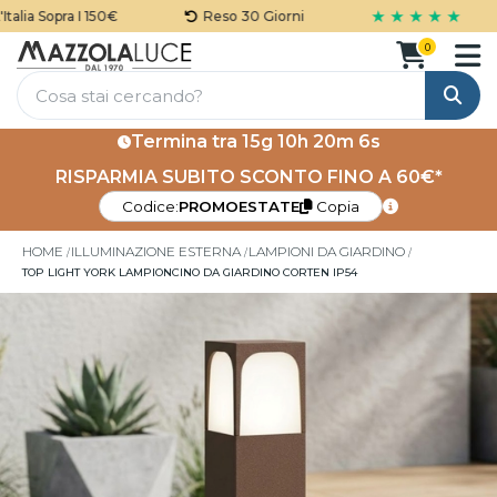
★ ★ ★ ★ ★
lia Sopra I 150€
Reso 30 Giorni
0
Cerca
Termina tra
15g 10h 20m 6s
RISPARMIA SUBITO SCONTO FINO A 60€*
Codice:
PROMOESTATE
Copia
HOME
ILLUMINAZIONE ESTERNA
LAMPIONI DA GIARDINO
TOP LIGHT YORK LAMPIONCINO DA GIARDINO CORTEN IP54