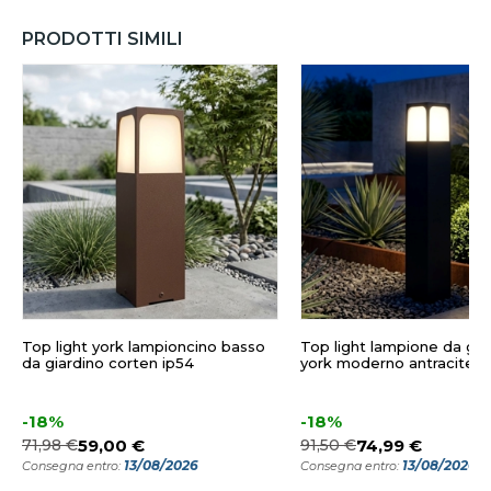
PRODOTTI SIMILI
Top light york lampioncino basso
Top light lampione da gia
da giardino corten ip54
york moderno antracite i
-18%
-18%
71,98 €
59,00 €
91,50 €
74,99 €
13/08/2026
13/08/2026
Consegna entro:
Consegna entro: