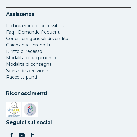
Assistenza
Dichiarazione di accessibilita
Faq - Domande frequenti
Condizioni generali di vendita
Garanzie sui prodotti
Diritto di recesso
Modalita di pagamento
Modalità di consegna
Spese di spedizione
Raccolta punti
Riconoscimenti
Si apre in una nuova scheda
Si apre in una nuova scheda
Seguici sui social