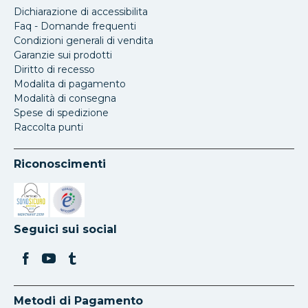
Dichiarazione di accessibilita
Faq - Domande frequenti
Condizioni generali di vendita
Garanzie sui prodotti
Diritto di recesso
Modalita di pagamento
Modalità di consegna
Spese di spedizione
Raccolta punti
Riconoscimenti
Si apre in una nuova scheda
Si apre in una nuova scheda
Seguici sui social
Metodi di Pagamento