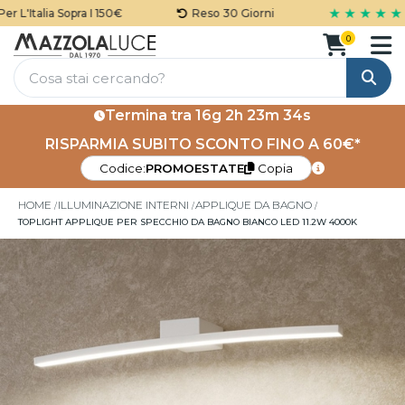
★ ★ ★ ★ ★
L'Italia Sopra I 150€
Reso 30 Giorni
0
Cerca
Termina tra
16g 2h 23m 34s
RISPARMIA SUBITO SCONTO FINO A 60€*
Codice:
PROMOESTATE
Copia
HOME
ILLUMINAZIONE INTERNI
APPLIQUE DA BAGNO
TOPLIGHT APPLIQUE PER SPECCHIO DA BAGNO BIANCO LED 11.2W 4000K