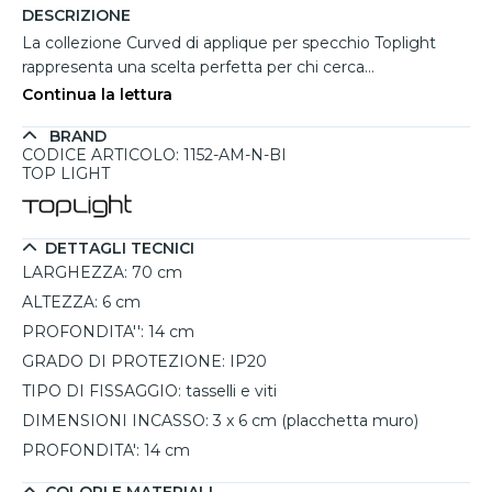
DESCRIZIONE
La collezione Curved di applique per specchio Toplight
rappresenta una scelta perfetta per chi cerca
un’illuminazione minimalista ed efficiente, ideale per il
Continua la lettura
bagno e perfetta anche per altri ambienti domestici o
BRAND
commerciali. Realizzate in metallo curvo, con finiture
CODICE ARTICOLO: 1152-AM-N-BI
disponibili in bianco o cromo lucido, queste applique sono
TOP LIGHT
progettate per un'illuminazione diretta e funzionale, ideale
per essere installate sopra specchi, quadri o superfici che
richiedono una luce chiara e precisa. Con un design
DETTAGLI TECNICI
elegante, si integrano facilmente in vari contesti d’arredo,
LARGHEZZA:
70 cm
combinando estetica e prestazioni. Specifiche tecniche:
ALTEZZA:
6 cm
PROFONDITA'':
14 cm
GRADO DI PROTEZIONE:
IP20
TIPO DI FISSAGGIO:
tasselli e viti
DIMENSIONI INCASSO:
3 x 6 cm (placchetta muro)
PROFONDITA':
14 cm