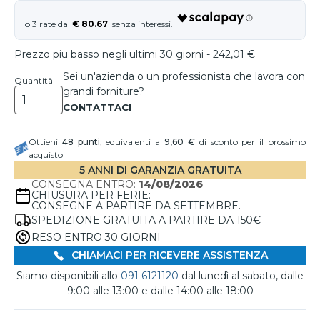
€ 80.67
Prezzo piu basso negli ultimi 30 giorni - 242,01 €
Sei un'azienda o un professionista che lavora con
Quantità
grandi forniture?
Ottieni
48
punti
, equivalenti a
9,60 €
di sconto per il prossimo
acquisto
5 ANNI DI GARANZIA GRATUITA
CONSEGNA ENTRO:
14/08/2026
CHIUSURA PER FERIE:
CONSEGNE A PARTIRE DA SETTEMBRE.
SPEDIZIONE GRATUITA A PARTIRE DA 150€
RESO ENTRO 30 GIORNI
CHIAMACI PER RICEVERE ASSISTENZA
Siamo disponibili allo
091 6121120
dal lunedì al sabato, dalle
9:00 alle 13:00 e dalle 14:00 alle 18:00