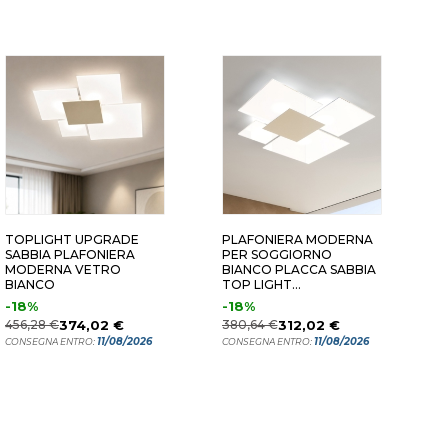
TOPLIGHT UPGRADE
PLAFONIERA MODERNA
T
SABBIA PLAFONIERA
PER SOGGIORNO
P
MODERNA VETRO
BIANCO PLACCA SABBIA
B
BIANCO
TOP LIGHT
S
RETTANGOLARE
-18%
-18%
4
456,28 €
374,02 €
380,64 €
312,02 €
11/08/2026
11/08/2026
CONSEGNA ENTRO:
CONSEGNA ENTRO:
C