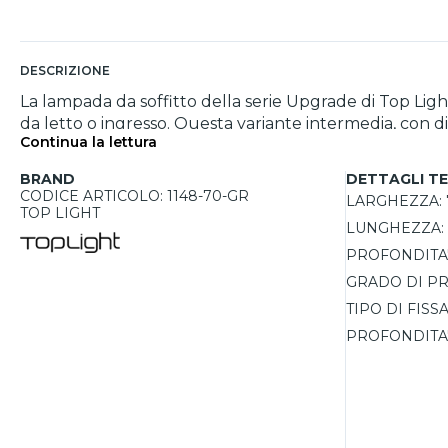
DESCRIZIONE
La lampada da soffitto della serie Upgrade di Top Lig
da letto o ingresso. Questa variante intermedia, con di
Continua la lettura
fissata tramite calamite, offrendo un dettaglio estetico raffinato e funzionale. Il design a elementi squadrati ad i
contemporanei, garantendo un’illuminazione elegante e d
BRAND
DETTAGLI TE
marrone, grigio, grigio antracite, foglia oro, foglia ra
CODICE ARTICOLO: 1148-70-GR
LARGHEZZA:
E27 fino a 60W, consente l'uso di soluzioni alogene o
TOP LIGHT
LUNGHEZZA:
PROFONDITA'
GRADO DI PR
TIPO DI FISS
PROFONDITA'