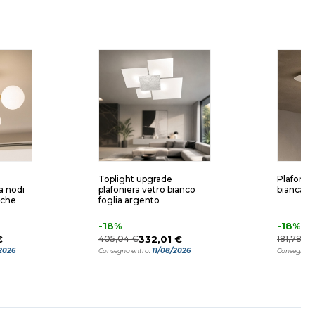
Toplight upgrade
Plafonie
a nodi
plafoniera vetro bianco
bianca s
nche
foglia argento
-18%
-18%
€
405,04 €
332,01 €
181,78 €
2026
11/08/2026
Consegna entro:
Consegna e