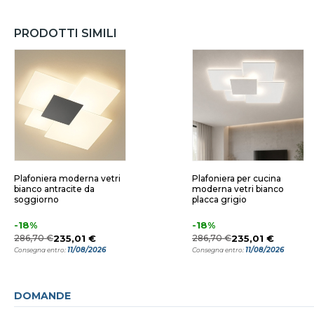
PRODOTTI SIMILI
Plafoniera moderna vetri
Plafoniera per cucina
bianco antracite da
moderna vetri bianco
soggiorno
placca grigio
-18%
-18%
286,70 €
235,01 €
286,70 €
235,01 €
11/08/2026
11/08/2026
Consegna entro:
Consegna entro:
DOMANDE