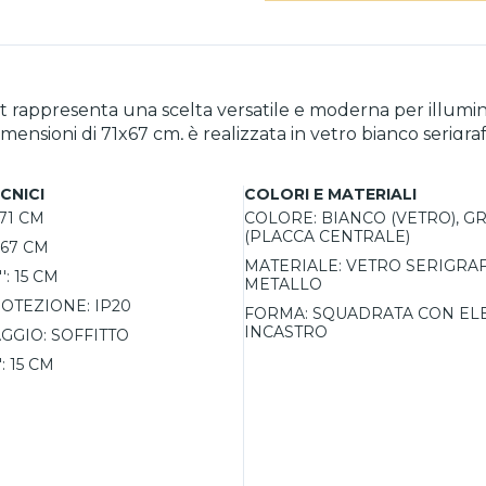
ht rappresenta una scelta versatile e moderna per illumi
mensioni di 71x67 cm, è realizzata in vetro bianco serigra
ncastro si adatta facilmente a stili di arredamento
iffusa. La possibilità di scegliere tra diverse dimensioni
CNICI
COLORI E MATERIALI
me, foglia argento) consente di personalizzare la plafonier
71 CM
COLORE:
BIANCO (VETRO), GR
 LED per un'illuminazione ottimale.
(PLACCA CENTRALE)
67 CM
MATERIALE:
VETRO SERIGRAF
':
15 CM
METALLO
OTEZIONE:
IP20
FORMA:
SQUADRATA CON EL
INCASTRO
AGGIO:
SOFFITTO
:
15 CM