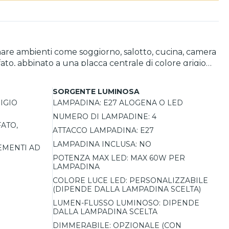
nare ambienti come soggiorno, salotto, cucina, camera
fato, abbinato a una placca centrale di colore grigio
 o colori per la placca centrale (bianco, sabbia,
SORGENTE LUMINOSA
a in base al proprio stile. Compatibile con 4 lampadine
IGIO
LAMPADINA:
E27 ALOGENA O LED
NUMERO DI LAMPADINE:
4
ATO,
ATTACCO LAMPADINA:
E27
LAMPADINA INCLUSA:
NO
EMENTI AD
POTENZA MAX LED:
MAX 60W PER
LAMPADINA
COLORE LUCE LED:
PERSONALIZZABILE
(DIPENDE DALLA LAMPADINA SCELTA)
LUMEN-FLUSSO LUMINOSO:
DIPENDE
DALLA LAMPADINA SCELTA
DIMMERABILE:
OPZIONALE (CON