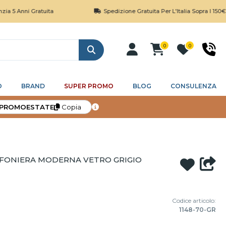
i Gratuita
Spedizione Gratuita Per L'Italia Sopra I 150€
0
0
Cerca
O
BRAND
SUPER PROMO
BLOG
CONSULENZA
PROMOESTATE
Copia
FONIERA MODERNA VETRO GRIGIO
Codice articolo:
1148-70-GR