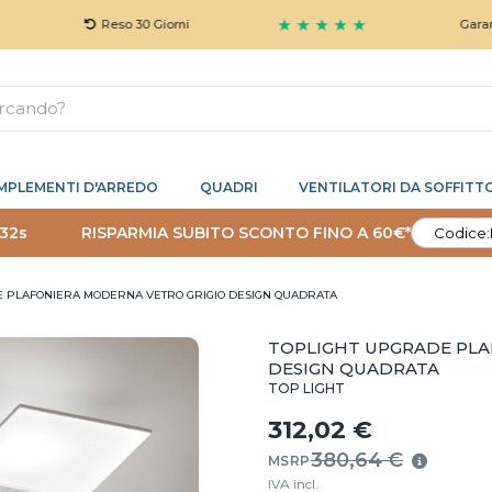
★ ★ ★ ★ ★
Reso 30 Giorni
Garanzia 5 Ann
MPLEMENTI D'ARREDO
QUADRI
VENTILATORI DA SOFFITT
 31s
RISPARMIA SUBITO SCONTO FINO A 60€*
Codice:
E PLAFONIERA MODERNA VETRO GRIGIO DESIGN QUADRATA
TOPLIGHT UPGRADE PLA
DESIGN QUADRATA
TOP LIGHT
312,02 €
380,64 €
MSRP
IVA incl.