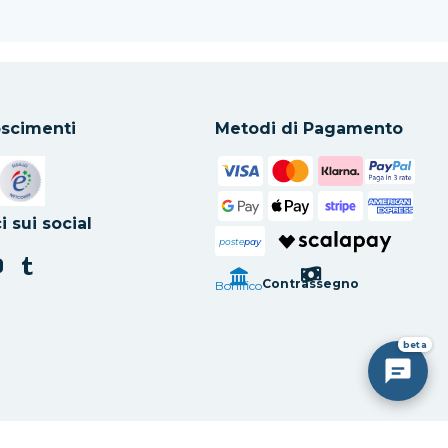
scimenti
Metodi di Pagamento
in una nuova scheda
Si apre in una nuova scheda
i sui social
poste
pay
Contrassegno
Bonifico
beta