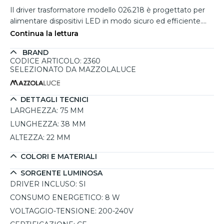
Il driver trasformatore modello 026.218 è progettato per
alimentare dispositivi LED in modo sicuro ed efficiente.
Con un ingresso di 200-240V, questo trasformatore è in
Continua la lettura
grado di gestire una potenza di 8W, con un tipo di uscita a
BRAND
corrente continua (CC) di 200 mA. L'output varia da 3V a
CODICE ARTICOLO: 2360
40V, permettendo una grande versatilità nell'utilizzo con
SELEZIONATO DA MAZZOLALUCE
vari dispositivi LED. Le sue dimensioni compatte di 75 x 38
x 22 mm lo rendono adatto per l'installazione in spazi
ridotti e facilmente integrabile in impianti di illuminazione.
DETTAGLI TECNICI
Un prodotto essenziale per garantire un'alimentazione
LARGHEZZA:
75 MM
stabile e sicura ai sistemi di illuminazione LED.
LUNGHEZZA:
38 MM
ALTEZZA:
22 MM
COLORI E MATERIALI
SORGENTE LUMINOSA
DRIVER INCLUSO:
SI
CONSUMO ENERGETICO:
8 W
VOLTAGGIO-TENSIONE:
200-240V