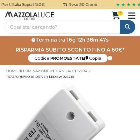
★ ★ ★ ★ ★
er L'Italia Sopra I 150€
Reso 30 Giorni
0
Cerca
Termina tra
16g 12h 38m 47s
RISPARMIA SUBITO SCONTO FINO A 60€*
Codice:
PROMOESTATE
Copia
HOME
ILLUMINAZIONE INTERNI
ACCESSORI
TRASFORMATORE DRIVER LED 8W 026.218