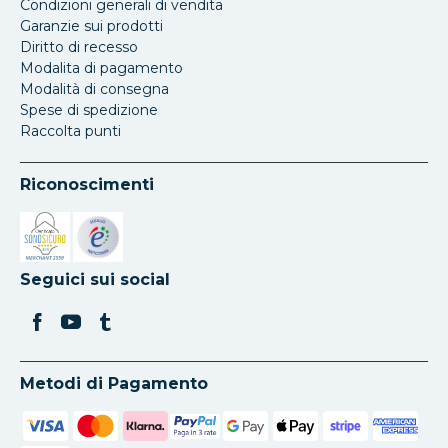
Condizioni generali di vendita
Garanzie sui prodotti
Diritto di recesso
Modalita di pagamento
Modalità di consegna
Spese di spedizione
Raccolta punti
Riconoscimenti
Si apre in una nuova scheda
Si apre in una nuova scheda
Seguici sui social
Metodi di Pagamento