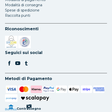
Modalità di consegna
Spese di spedizione
Raccolta punti
Riconoscimenti
Si apre in una nuova scheda
Si apre in una nuova scheda
Seguici sui social
Metodi di Pagamento
poste
pay
Contrassegno
Bonifico