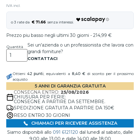
IVA incl.
€ 71.66
Prezzo piu basso negli ultimi 30 giorni - 214,99 €
Sei un'azienda o un professionista che lavora con
Quantità
grandi forniture?
Ottieni
42
punti
, equivalenti a
8,40 €
di sconto per il prossimo
acquisto
5 ANNI DI GARANZIA GRATUITA
CONSEGNA ENTRO:
25/08/2026
CHIUSURA PER FERIE:
CONSEGNE A PARTIRE DA SETTEMBRE.
SPEDIZIONE GRATUITA A PARTIRE DA 150€
RESO ENTRO 30 GIORNI
CHIAMACI PER RICEVERE ASSISTENZA
Siamo disponibili allo
091 6121120
dal lunedì al sabato, dalle
9:00 alle 13:00 e dalle 14:00 alle 18:00