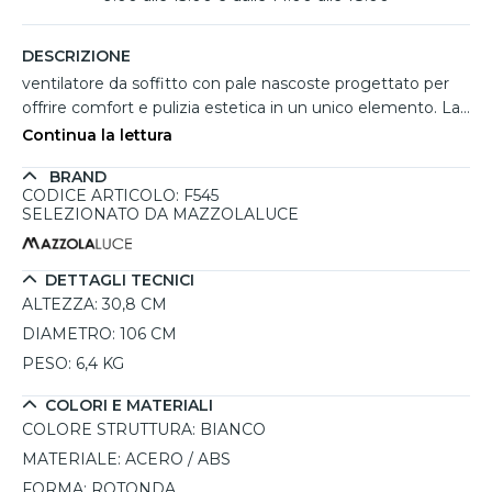
DESCRIZIONE
ventilatore da soffitto con pale nascoste progettato per
offrire comfort e pulizia estetica in un unico elemento. La
finitura bianca esalta le linee morbide e stratificate del
Continua la lettura
diffusore, creando un effetto luminoso uniforme e
BRAND
accogliente. Da chiuso mantiene un diametro compatto
CODICE ARTICOLO: F545
di 50 cm, mentre in funzione raggiunge 106 cm
SELEZIONATO DA MAZZOLALUCE
garantendo una ventilazione efficace. Integra luce LED
dimmerabile da 20W con tonalità regolabile 3000K-
5000K. Il motore DC da 30W con 6 velocità assicura
DETTAGLI TECNICI
prestazioni silenziose e gestione completa tramite
ALTEZZA:
30,8 CM
telecomando.
DIAMETRO:
106 CM
PESO:
6,4 KG
COLORI E MATERIALI
COLORE STRUTTURA:
BIANCO
MATERIALE:
ACERO / ABS
FORMA:
ROTONDA