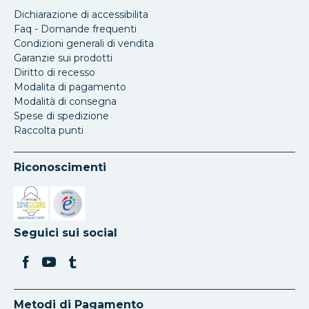
Dichiarazione di accessibilita
Faq - Domande frequenti
Condizioni generali di vendita
Garanzie sui prodotti
Diritto di recesso
Modalita di pagamento
Modalità di consegna
Spese di spedizione
Raccolta punti
Riconoscimenti
Si apre in una nuova scheda
Si apre in una nuova scheda
Seguici sui social
Metodi di Pagamento