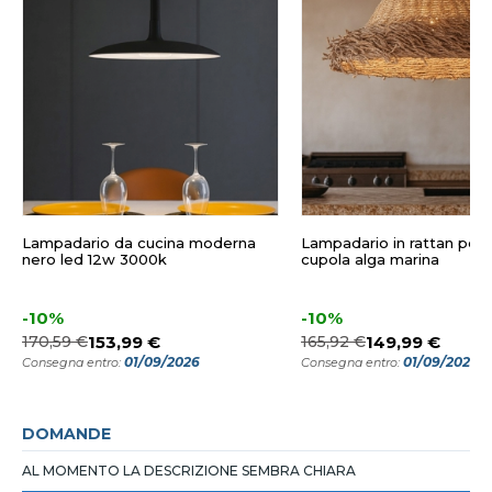
Lampadario da cucina moderna
Lampadario in rattan per 
nero led 12w 3000k
cupola alga marina
-10%
-10%
170,59 €
153,99 €
165,92 €
149,99 €
01/09/2026
01/09/2026
Consegna entro:
Consegna entro:
DOMANDE
AL MOMENTO LA DESCRIZIONE SEMBRA CHIARA