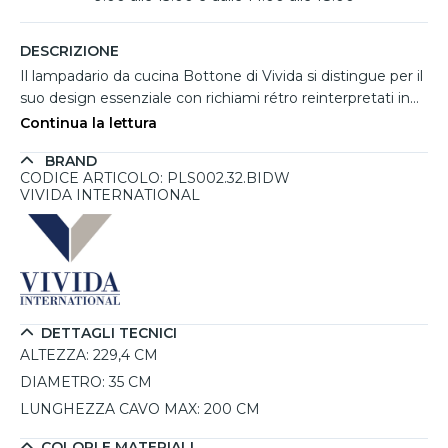
DESCRIZIONE
Il lampadario da cucina Bottone di Vivida si distingue per il
suo design essenziale con richiami rétro reinterpretati in
chiave contemporanea. La struttura in alluminio bianco
Continua la lettura
con finitura soft touch presenta una silhouette morbida e
BRAND
compatta, caratterizzata da un diffusore tondeggiante dal
CODICE ARTICOLO: PLS002.32.BIDW
diametro di 35 cm che crea un effetto elegante e
VIVIDA INTERNATIONAL
armonioso sopra tavoli e penisole cucina. Dotato di led
integrato da 30W, diffonde una luce diretta intensa verso il
basso e una pratica biemissione regolabile
indipendentemente tramite telecomando incluso. È
possibile modificare intensità luminosa e tonalità della luce
tra 2700K, 3000K e 4000K in base alle esigenze. L'altezza
DETTAGLI TECNICI
regolabile consente un'installazione versatile e funzionale.
ALTEZZA:
229,4 CM
DIAMETRO:
35 CM
LUNGHEZZA CAVO MAX:
200 CM
COLORI E MATERIALI