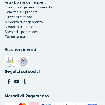
Faq - Domande frequenti
Condizioni generali di vendita
Garanzie sui prodotti
Diritto di recesso
Modalita di pagamento
Modalità di consegna
Spese di spedizione
Raccolta punti
Riconoscimenti
Si apre in una nuova scheda
Si apre in una nuova scheda
Seguici sui social
Metodi di Pagamento