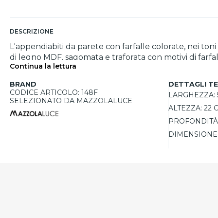
DESCRIZIONE
L'appendiabiti da parete con farfalle colorate, nei to
di legno MDF, sagomata e traforata con motivi di farf
Continua la lettura
camere da letto. Dotato di quattro robusti pomelli in metallo grigio, offre un supporto sicuro per appendere abiti, borse e accessori. Il montaggio è estremamente
semplice grazie alla dima in cartone inclusa, che consente di 
BRAND
DETTAGLI TE
realizzato in Italia, questo appendiabiti unisce qualità
CODICE ARTICOLO: 148F
LARGHEZZA:
disponibile in diverse varianti cromatiche e può essere
SELEZIONATO DA MAZZOLALUCE
ALTEZZA:
22 
PROFONDITÀ
DIMENSIONE 