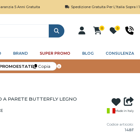
 Anni Gratuita
Spedizione Gratuita Per L'Italia Sopra I 150€
0
0
Cerca
O
BRAND
SUPER PROMO
BLOG
CONSULENZA
PROMOESTATE
Copia
 A PARETE BUTTERFLY LEGNO
CE
Made in Italy
Codice articolo:
148F