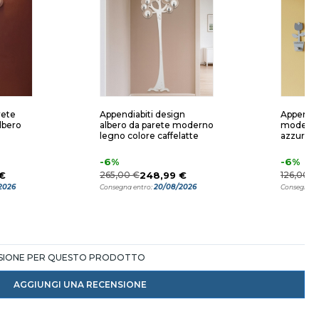
rete
Appendiabiti design
Appendia
lbero
albero da parete moderno
moderno
legno colore caffelatte
azzurro 
-6%
-6%
€
265,00 €
248,99 €
126,00 €
2026
20/08/2026
Consegna entro:
Consegna e
NSIONE PER QUESTO PRODOTTO
AGGIUNGI UNA RECENSIONE