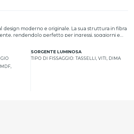
l design moderno e originale. La sua struttura in fibra
ente, rendendolo perfetto per ingressi, soggiorni e
 viti fornite nella confezione. Interamente
SORGENTE LUMINOSA
ni rinforzate per garantire un trasporto sicuro, è
IGIO
TIPO DI FISSAGGIO:
TASSELLI, VITI, DIMA
 MDF,