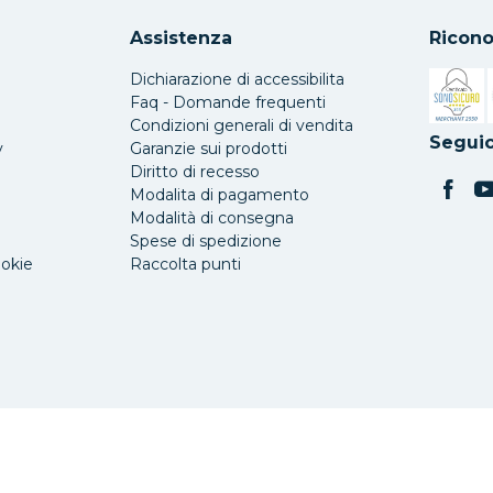
Assistenza
Ricono
Dichiarazione di accessibilita
Faq - Domande frequenti
Condizioni generali di vendita
Si apre 
Seguic
y
Garanzie sui prodotti
Diritto di recesso
Modalita di pagamento
Modalità di consegna
Spese di spedizione
ookie
Raccolta punti
o, 90/92/94
-
90141 Palermo
P. IVA/CF: 06309000823
-
Numero REA PA: 312327
-
Capital