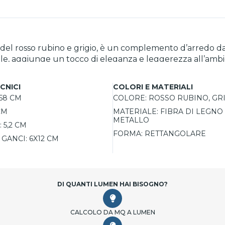
ni del rosso rubino e grigio, è un complemento d’arredo da
alle, aggiunge un tocco di eleganza e leggerezza all’ambi
effettuare i fori con precisione prima di fissare i tasselli e le
CNICI
COLORI E MATERIALI
 artigianale e funzionalità. Imballato con cura in confezio
58 CM
COLORE:
ROSSO RUBINO, GR
 personalizzato su richiesta.
CM
MATERIALE:
FIBRA DI LEGNO
METALLO
:
5,2 CM
FORMA:
RETTANGOLARE
GANCI:
6X12 CM
DI QUANTI LUMEN HAI BISOGNO?
CALCOLO DA MQ A LUMEN