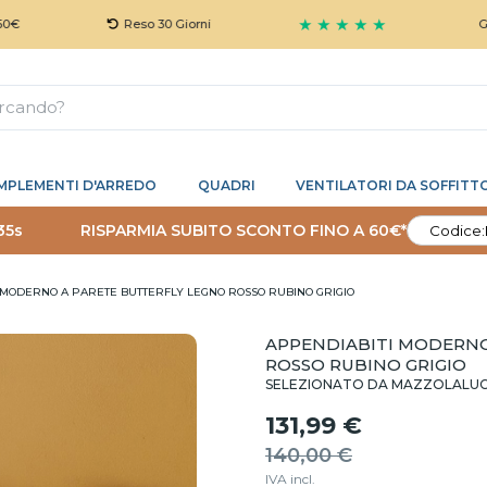
★ ★ ★ ★ ★
Reso 30 Giorni
Garanzia 5
MPLEMENTI D'ARREDO
QUADRI
VENTILATORI DA SOFFITT
34s
RISPARMIA SUBITO SCONTO FINO A 60€*
Codice:
 MODERNO A PARETE BUTTERFLY LEGNO ROSSO RUBINO GRIGIO
APPENDIABITI MODERNO
ROSSO RUBINO GRIGIO
SELEZIONATO DA MAZZOLALU
131,99 €
140,00 €
IVA incl.