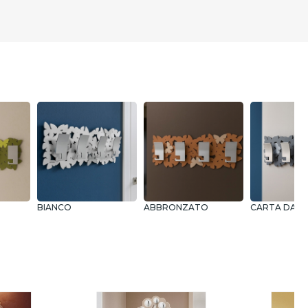
BIANCO
ABBRONZATO
CARTA DA 