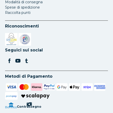
Modalità di consegna
Spese di spedizione
Raccolta punti
Riconoscimenti
Si apre in una nuova scheda
Si apre in una nuova scheda
Seguici sui social
Metodi di Pagamento
poste
pay
Contrassegno
Bonifico