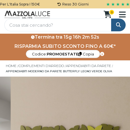
★ ★ ★ ★ ★
 L'Italia Sopra I 150€
Reso 30 Giorni
0
Cerca
Termina tra
15g 16h 2m 52s
RISPARMIA SUBITO SCONTO FINO A 60€*
Codice:
PROMOESTATE
Copia
HOME
COMPLEMENTI D'ARREDO
APPENDIABITI DA PARETE
APPENDIABITI MODERNO DA PARETE BUTTERFLY LEGNO VERDE OLIVA