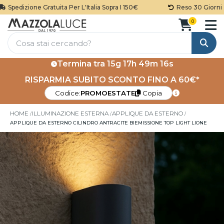
Spedizione Gratuita Per L'Italia Sopra I 150€
Reso 30 Giorni
0
Cerca
Termina tra
15g 17h 49m 15s
RISPARMIA SUBITO SCONTO FINO A 60€*
Codice:
PROMOESTATE
Copia
HOME
ILLUMINAZIONE ESTERNA
APPLIQUE DA ESTERNO
APPLIQUE DA ESTERNO CILINDRO ANTRACITE BIEMISSIONE TOP LIGHT LIONE