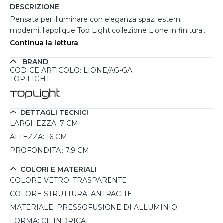
DESCRIZIONE
Pensata per illuminare con eleganza spazi esterni
moderni, l'applique Top Light collezione Lione in finitura
antracite crea un raffinato fascio luminoso bidirezionale
Continua la lettura
che valorizza pareti, ingressi e terrazze. La struttura
BRAND
cilindrica in pressofusione di alluminio dona solidità e
CODICE ARTICOLO: LIONE/AG-GA
un'estetica contemporanea, mentre il diffusore in vetro
TOP LIGHT
trasparente assicura una luce diretta ben definita sia verso
l'alto che verso il basso. Dotata di 2 attacchi GU10
intercambiabili con potenza elettrica massima di 2x9W,
DETTAGLI TECNICI
permette di scegliere liberamente l'intensità e la tonalità
LARGHEZZA:
7 CM
luminosa desiderata. Il grado di protezione IP65 offre
ALTEZZA:
16 CM
un'elevata resistenza contro pioggia, polvere e agenti
PROFONDITA':
7,9 CM
atmosferici, rendendola ideale per ville, balconi e ambienti
outdoor.
COLORI E MATERIALI
COLORE VETRO:
TRASPARENTE
COLORE STRUTTURA:
ANTRACITE
MATERIALE:
PRESSOFUSIONE DI ALLUMINIO
FORMA:
CILINDRICA