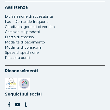
Assistenza
Dichiarazione di accessibilita
Faq - Domande frequenti
Condizioni generali di vendita
Garanzie sui prodotti
Diritto di recesso
Modalita di pagamento
Modalità di consegna
Spese di spedizione
Raccolta punti
Riconoscimenti
Si apre in una nuova scheda
Si apre in una nuova scheda
Seguici sui social