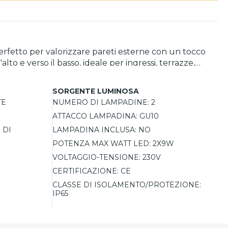
perfetto per valorizzare pareti esterne con un tocco
o e verso il basso, ideale per ingressi, terrazze,
 abbina resistenza e design in una soluzione pensata
 LED e permettono di scegliere liberamente la
SORGENTE LUMINOSA
o pioggia, polvere e umidità, rendendola ideale anche
TE
NUMERO DI LAMPADINE:
2
ATTACCO LAMPADINA:
GU10
 DI
LAMPADINA INCLUSA:
NO
POTENZA MAX WATT LED:
2X9W
VOLTAGGIO-TENSIONE:
230V
CERTIFICAZIONE:
CE
CLASSE DI ISOLAMENTO/PROTEZIONE:
IP65