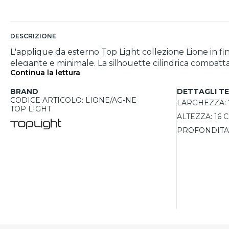
DESCRIZIONE
L'applique da esterno Top Light collezione Lione in fi
elegante e minimale. La silhouette cilindrica compatta 
Continua la lettura
balconi e facciate contemporanee. Realizzata in presso
per durare nel tempo. I due attacchi GU10 intercamb
BRAND
DETTAGLI TE
lampadina più adatta all'ambiente. L'elevato grado d
CODICE ARTICOLO: LIONE/AG-NE
LARGHEZZA:
per installazioni outdoor particolarmente esposte agli
TOP LIGHT
ALTEZZA:
16 
PROFONDITA'