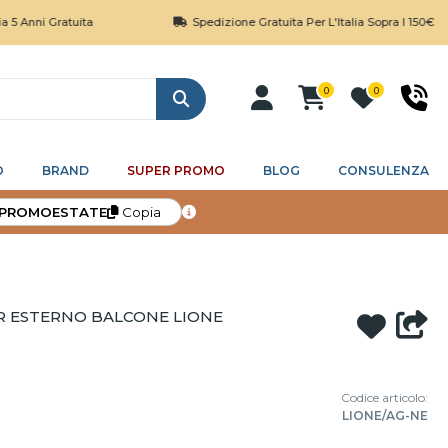
ratuita
Spedizione Gratuita Per L'Italia Sopra I 150€
0
0
Cerca
O
BRAND
SUPER PROMO
BLOG
CONSULENZA
PROMOESTATE
Copia
R ESTERNO BALCONE LIONE
Codice articolo:
LIONE/AG-NE