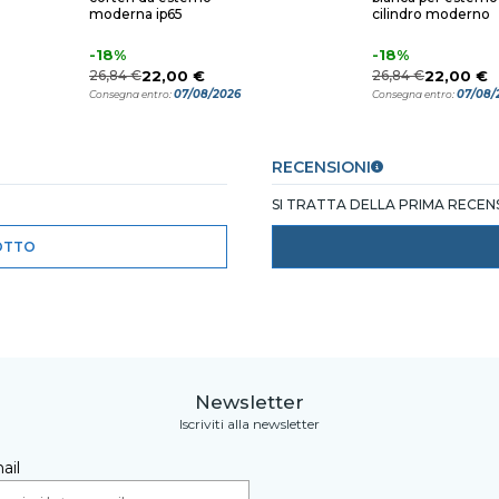
moderna ip65
cilindro moderno
-18%
-18%
26,84 €
22,00 €
26,84 €
22,00 €
07/08/2026
07/08/
Consegna entro:
Consegna entro:
RECENSIONI
SI TRATTA DELLA PRIMA RECE
OTTO
Newsletter
Iscriviti alla newsletter
ail