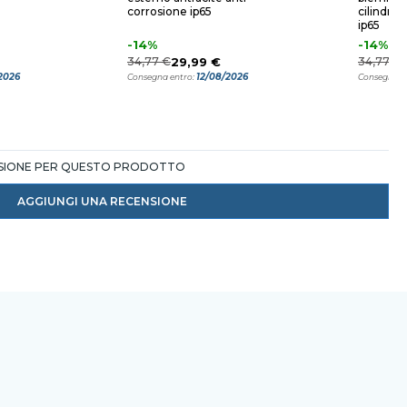
corrosione ip65
cilindro 
ip65
-14%
-14%
34,77 €
29,99 €
34,77 €
2026
12/08/2026
Consegna entro:
Consegna e
NSIONE PER QUESTO PRODOTTO
AGGIUNGI UNA RECENSIONE