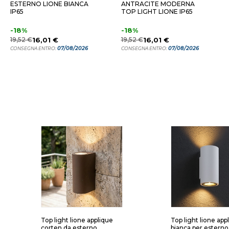
ESTERNO LIONE BIANCA
ANTRACITE MODERNA
IP65
TOP LIGHT LIONE IP65
-18%
-18%
19,52 €
16,01 €
19,52 €
16,01 €
07/08/2026
07/08/2026
CONSEGNA ENTRO:
CONSEGNA ENTRO:
Top light lione applique
Top light lione app
corten da esterno
bianca per esterno