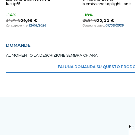
luci ip65
biemissione top light lione
-14%
-18%
34,77 €
29,99 €
26,84 €
22,00 €
12/08/2026
07/08/2026
Consegna entro:
Consegna entro:
DOMANDE
AL MOMENTO LA DESCRIZIONE SEMBRA CHIARA
FAI UNA DOMANDA SU QUESTO PROD
Em