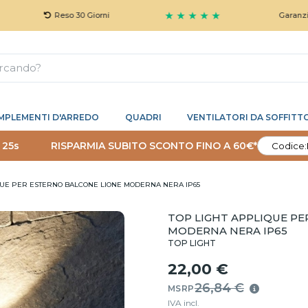
★ ★ ★ ★ ★
Reso 30 Giorni
Garanzia 5 Anni G
MPLEMENTI D'ARREDO
QUADRI
VENTILATORI DA SOFFITT
 24s
RISPARMIA SUBITO SCONTO FINO A 60€*
Codice:
QUE PER ESTERNO BALCONE LIONE MODERNA NERA IP65
TOP LIGHT APPLIQUE PE
MODERNA NERA IP65
TOP LIGHT
22,00 €
26,84 €
MSRP
IVA incl.