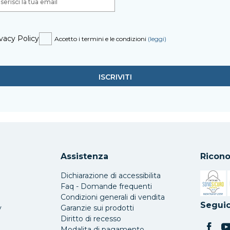
vacy Policy
Accetto i termini e le condizioni
(leggi)
Assistenza
Ricono
Dichiarazione di accessibilita
Faq - Domande frequenti
Condizioni generali di vendita
Si apre 
Seguic
y
Garanzie sui prodotti
Diritto di recesso
Modalita di pagamento