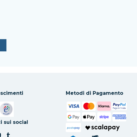
scimenti
Metodi di Pagamento
in una nuova scheda
Si apre in una nuova scheda
i sui social
poste
pay