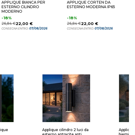
APPLIQUE BIANCA PER
APPLIQUE CORTEN DA
E
ESTERNO CILINDRO
ESTERNO MODERNA IP65
I
MODERNO
-18%
-18%
1
26,84 €
22,00 €
26,84 €
22,00 €
C
07/08/2026
07/08/2026
CONSEGNA ENTRO:
CONSEGNA ENTRO:
lique
Applique cilindro 2 luci da
Applique
esterno antracite anti
biemiss