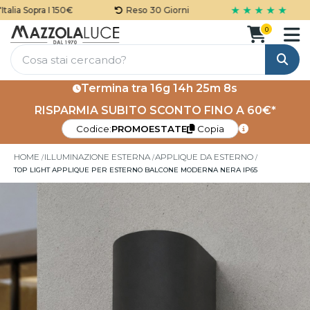
★ ★ ★ ★ ★
lia Sopra I 150€
Reso 30 Giorni
0
Cerca
Termina tra
16g 14h 25m 7s
RISPARMIA SUBITO SCONTO FINO A 60€*
Codice:
PROMOESTATE
Copia
HOME
ILLUMINAZIONE ESTERNA
APPLIQUE DA ESTERNO
TOP LIGHT APPLIQUE PER ESTERNO BALCONE MODERNA NERA IP65