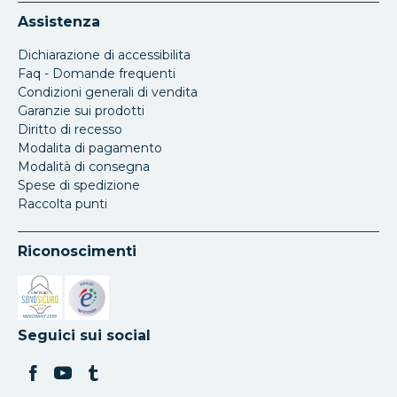
Assistenza
Dichiarazione di accessibilita
Faq - Domande frequenti
Condizioni generali di vendita
Garanzie sui prodotti
Diritto di recesso
Modalita di pagamento
Modalità di consegna
Spese di spedizione
Raccolta punti
Riconoscimenti
Si apre in una nuova scheda
Si apre in una nuova scheda
Seguici sui social