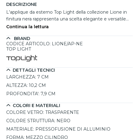
DESCRIZIONE
L'applique da esterno Top Light della collezione Lione in
finitura nera rappresenta una scelta elegante e versatile
per illuminare spazi outdoor con uno stile moderno e
Continua la lettura
minimale. La struttura compatta a mezzo cilindro crea un
BRAND
effetto luminoso diretto e raffinato, perfetto per
CODICE ARTICOLO: LIONE/AP-NE
valorizzare ingressi, terrazze, balconi e pareti esterne di
TOP LIGHT
abitazioni contemporanee. Il colore nero dona carattere e
si abbina facilmente a superfici chiare, pietra o rivestimenti
moderni, creando un contrasto estetico molto ricercato.
DETTAGLI TECNICI
Realizzata in pressofusione di alluminio con diffusore in
LARGHEZZA:
7 CM
vetro trasparente, utilizza 1 lampadina GU10
ALTEZZA:
10,2 CM
intercambiabile fino a 9W, lasciando libertà nella scelta
PROFONDITA':
7,9 CM
dell'intensità e tonalità della luce. Il grado IP65 garantisce
un'eccellente protezione contro pioggia, polvere e agenti
COLORI E MATERIALI
atmosferici.
COLORE VETRO:
TRASPARENTE
COLORE STRUTTURA:
NERO
MATERIALE:
PRESSOFUSIONE DI ALLUMINIO
FORMA:
MEZZO CILINDRO