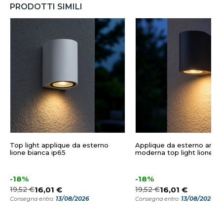
PRODOTTI SIMILI
Top light applique da esterno
Applique da esterno antr
lione bianca ip65
moderna top light lione i
-18%
-18%
19,52 €
16,01 €
19,52 €
16,01 €
13/08/2026
13/08/2026
Consegna entro:
Consegna entro: