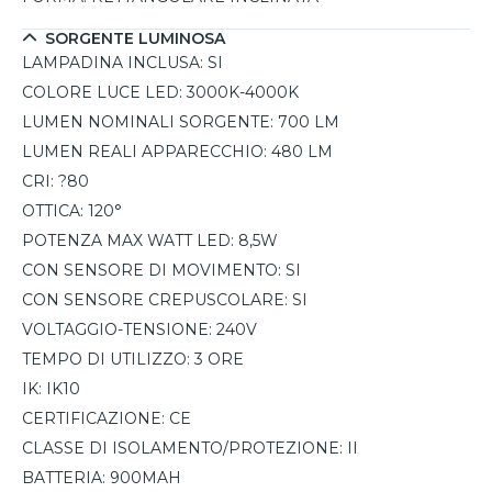
fino alla modalità sempre accesa. Dotata di batteria da
900mAh, garantisce fino a 3 ore di funzionamento in
SORGENTE LUMINOSA
emergenza. Il grado di protezione IP66 e la struttura
LAMPADINA INCLUSA:
SI
resistente assicurano prestazioni affidabili nel tempo
COLORE LUCE LED:
3000K-4000K
anche in ambienti esterni esposti.
LUMEN NOMINALI SORGENTE:
700 LM
LUMEN REALI APPARECCHIO:
480 LM
CRI:
?80
OTTICA:
120°
POTENZA MAX WATT LED:
8,5W
CON SENSORE DI MOVIMENTO:
SI
CON SENSORE CREPUSCOLARE:
SI
VOLTAGGIO-TENSIONE:
240V
TEMPO DI UTILIZZO:
3 ORE
IK:
IK10
CERTIFICAZIONE:
CE
CLASSE DI ISOLAMENTO/PROTEZIONE:
II
BATTERIA:
900MAH