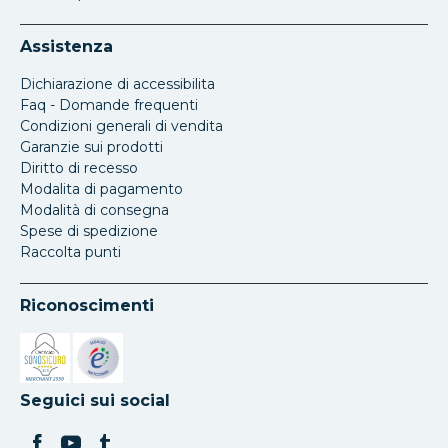
Assistenza
Dichiarazione di accessibilita
Faq - Domande frequenti
Condizioni generali di vendita
Garanzie sui prodotti
Diritto di recesso
Modalita di pagamento
Modalità di consegna
Spese di spedizione
Raccolta punti
Riconoscimenti
Si apre in una nuova scheda
Si apre in una nuova scheda
Seguici sui social