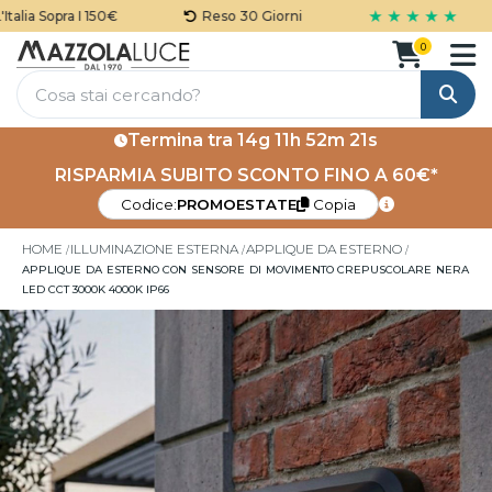
★ ★ ★ ★ ★
lia Sopra I 150€
Reso 30 Giorni
0
Cerca
Termina tra
14g 11h 52m 21s
RISPARMIA SUBITO SCONTO FINO A 60€*
Codice:
PROMOESTATE
Copia
HOME
ILLUMINAZIONE ESTERNA
APPLIQUE DA ESTERNO
APPLIQUE DA ESTERNO CON SENSORE DI MOVIMENTO CREPUSCOLARE NERA
LED CCT 3000K 4000K IP66