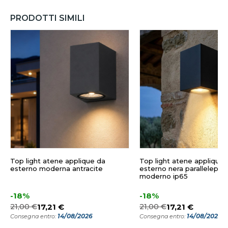
PRODOTTI SIMILI
Top light atene applique da
Top light atene applique 
esterno moderna antracite
esterno nera parallelepip
moderno ip65
-18%
-18%
21,00 €
17,21 €
21,00 €
17,21 €
14/08/2026
14/08/2026
Consegna entro:
Consegna entro: