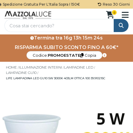
Spedizione Gratuita Per L'Italia Sopra I 150€
Reso 30 Giorni
0
Cerca
Termina tra
16g 13h 15m 24s
RISPARMIA SUBITO SCONTO FINO A 60€*
Codice:
PROMOESTATE
Copia
HOME
ILLUMINAZIONE INTERNI
LAMPADINE LED
LAMPADINE GU10
LIFE LAMPADINA LED GU10 5W 3000K 403LM OTTICA 100 39.910215C