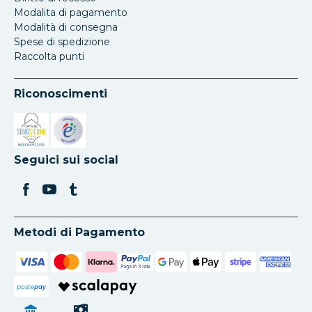
Modalita di pagamento
Modalità di consegna
Spese di spedizione
Raccolta punti
Riconoscimenti
Si apre in una nuova scheda
Si apre in una nuova scheda
Seguici sui social
Metodi di Pagamento
poste
pay