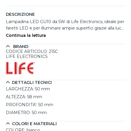
DESCRIZIONE
Lampadina LED GU10 da 5W di Life Electronics, ideale per
faretti LED e per illuminare ampie superfici grazie alla luce
bianco calda a 3000K. Con un ampio angolo di diffusione
Continua la lettura
di 100°, è adatta per ambienti domestici e commerciali
BRAND
dove si desidera un'illuminazione calda e accogliente. Con
CODICE ARTICOLO: 215C
un flusso luminoso di 500 lumen, questa lampadina offre
LIFE ELECTRONICS
una luce uniforme e diffusa. Progettata per durare nel
tempo, con una vita utile di 15.000 ore e 100.000 cicli di
accensione, riduce la necessità di sostituzioni frequenti e
favorisce il risparmio energetico. Realizzata in
DETTAGLI TECNICI
termoplastica, risulta leggera e resistente alle variazioni di
LARGHEZZA:
50 mm
temperatura, garantendo stabilità al LED nel lungo
ALTEZZA:
58 mm
periodo.
PROFONDITA':
50 mm
DIAMETRO:
50 mm
COLORI E MATERIALI
COLORE:
bianco