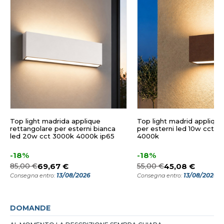
Top light madrida applique
Top light madrid applique
rettangolare per esterni bianca
per esterni led 10w cct 3
led 20w cct 3000k 4000k ip65
4000k
-18%
-18%
85,00 €
69,67 €
55,00 €
45,08 €
13/08/2026
13/08/2026
Consegna entro:
Consegna entro:
DOMANDE