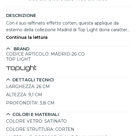
DESCRIZIONE
Con il suo raffinato effetto corten, questa applique da
esterno della collezione Madrid di Top Light dona carattere
e calore agli spazi outdoor più ricercati. La particolare
Continua la lettura
finitura effetto ruggine è molto apprezzata per ambienti
BRAND
esterni perché si abbina perfettamente a pietra, legno e
CODICE ARTICOLO: MADRID-26-CO
superfici materiche, creando atmosfere accoglienti ed
TOP LIGHT
eleganti. La struttura rettangolare in pressofusione di
alluminio con diffusore in vetro satinato emette luce sia
verso l'alto che verso il basso, valorizzando facciate,
DETTAGLI TECNICI
muretti, terrazze e ingressi. Dotata di led integrato da
LARGHEZZA:
26 CM
20W totali con selezione luce 3000K o 4000K durante
ALTEZZA:
9,1 CM
l'installazione, garantisce elevata resistenza agli agenti
PROFONDITA':
3,8 CM
atmosferici grazie al grado di protezione IP65.
COLORI E MATERIALI
COLORE VETRO:
SATINATO
COLORE STRUTTURA:
CORTEN