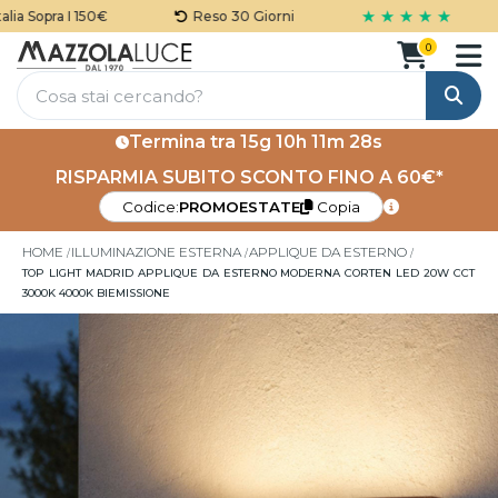
★ ★ ★ ★ ★
a Sopra I 150€
Reso 30 Giorni
0
Cerca
Termina tra
15g 10h 11m 28s
RISPARMIA SUBITO SCONTO FINO A 60€*
Codice:
PROMOESTATE
Copia
HOME
ILLUMINAZIONE ESTERNA
APPLIQUE DA ESTERNO
TOP LIGHT MADRID APPLIQUE DA ESTERNO MODERNA CORTEN LED 20W CCT
3000K 4000K BIEMISSIONE