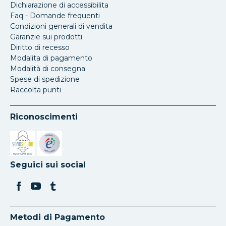
Dichiarazione di accessibilita
Faq - Domande frequenti
Condizioni generali di vendita
Garanzie sui prodotti
Diritto di recesso
Modalita di pagamento
Modalità di consegna
Spese di spedizione
Raccolta punti
Riconoscimenti
Si apre in una nuova scheda
Si apre in una nuova scheda
Seguici sui social
Metodi di Pagamento