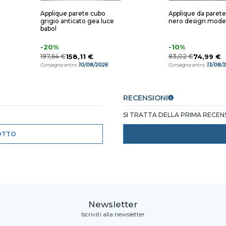
Applique parete cubo
Applique da paret
grigio anticato gea luce
nero design mode
babol
-20%
-10%
197,64 €
158,11 €
83,02 €
74,99 €
10/08/2026
13/08/
Consegna entro:
Consegna entro:
RECENSIONI
SI TRATTA DELLA PRIMA RECE
OTTO
Newsletter
Iscriviti alla newsletter