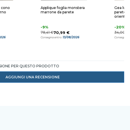
e cono
Applique foglia monstera
Gea luce
rno
marrone da parete
parete c
orientabi
-9%
-20%
78,41 €
70,99 €
34,00 €
2026
13/08/2026
Consegna entro:
Consegna e
NSIONE PER QUESTO PRODOTTO
AGGIUNGI UNA RECENSIONE