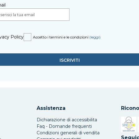
ail
vacy Policy
Accetto i termini e le condizioni
(leggi)
Assistenza
Ricono
Dichiarazione di accessibilita
Faq - Domande frequenti
Condizioni generali di vendita
Si apre 
Seguic