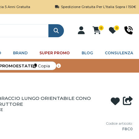
ratuita
Spedizione Gratuita Per L'Italia Sopra I 150€
0
0
Cerca
O
BRAND
SUPER PROMO
BLOG
CONSULENZA
PROMOESTATE
Copia
 BRACCIO LUNGO ORIENTABILE CONO
RUTTORE
CE
Codice articolo:
F8C0