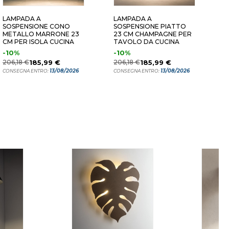
LAMPADA A
LAMPADA A
L
SOSPENSIONE CONO
SOSPENSIONE PIATTO
C
METALLO MARRONE 23
23 CM CHAMPAGNE PER
C
CM PER ISOLA CUCINA
TAVOLO DA CUCINA
T
M
-10%
-10%
2
206,18 €
185,99 €
206,18 €
185,99 €
C
13/08/2026
13/08/2026
CONSEGNA ENTRO:
CONSEGNA ENTRO: