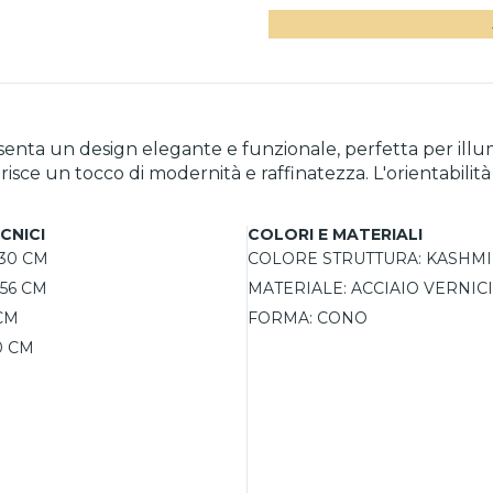
enta un design elegante e funzionale, perfetta per illum
nferisce un tocco di modernità e raffinatezza. L'orientabil
creare atmosfere accoglienti. Grazie all'interruttore inte
ne LED, si presta a diverse configurazioni luminose, ada
CNICI
COLORI E MATERIALI
30 CM
COLORE STRUTTURA:
KASHMI
56 CM
MATERIALE:
ACCIAIO VERNIC
CM
FORMA:
CONO
0 CM