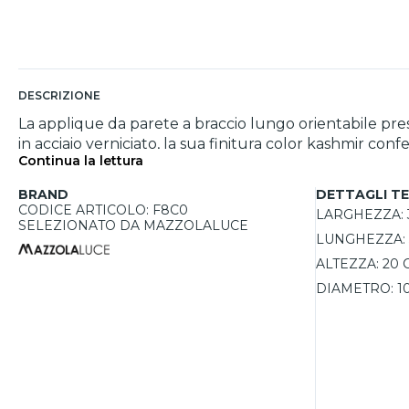
DESCRIZIONE
La applique da parete a braccio lungo orientabile pres
in acciaio verniciato, la sua finitura color kashmir co
Continua la lettura
dove serve, rendendola ideale per letture serali o per 
pratico. Con una potenza massima di 11W per le lampadi
BRAND
DETTAGLI TE
CODICE ARTICOLO: F8C0
LARGHEZZA:
SELEZIONATO DA MAZZOLALUCE
LUNGHEZZA:
ALTEZZA:
20 
DIAMETRO:
1