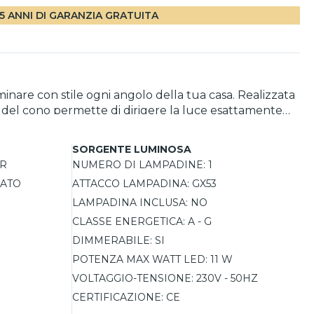
5 ANNI DI GARANZIA GRATUITA
inare con stile ogni angolo della tua casa. Realizzata
ità del cono permette di dirigere la luce esattamente
grato, il controllo dell'illuminazione è immediato e
ttandosi perfettamente a stili d'arredo loft e moderni.
SORGENTE LUMINOSA
R
NUMERO DI LAMPADINE:
1
IATO
ATTACCO LAMPADINA:
GX53
LAMPADINA INCLUSA:
NO
CLASSE ENERGETICA:
A - G
DIMMERABILE:
SI
POTENZA MAX WATT LED:
11 W
VOLTAGGIO-TENSIONE:
230V - 50HZ
CERTIFICAZIONE:
CE