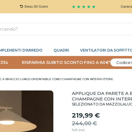
★ ★ ★ ★ ★
Reso 30 Giorni
Garanzia 5 Anni G
MPLEMENTI D'ARREDO
QUADRI
VENTILATORI DA SOFFITT
 32s
RISPARMIA SUBITO SCONTO FINO A 60€*
Codice:
E A BRACCIO LUNGO ORIENTABILE CONO CHAMPAGNE CON INTERRUTTORE
APPLIQUE DA PARETE A
CHAMPAGNE CON INTER
SELEZIONATO DA MAZZOLALU
219,99 €
244,00 €
IVA incl.