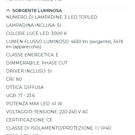
perfetta per chi cerca un'illuminazione moderna, versatile
e di alta qualità.
SORGENTE LUMINOSA
NUMERO DI LAMPADINE:
3 LED TOPLED
LAMPADINA INCLUSA:
SI
COLORE LUCE LED:
3000 K
LUMEN-FLUSSO LUMINOSO:
4630 lm (sorgente), 3419
lm (apparecchio)
CLASSE ENERGETICA:
E
DIMMERABILE:
PHASE CUT
DRIVER INCLUSO:
SI
CRI:
80
OTTICA:
DIFFUSA
UGR:
17 - 23.6
POTENZA MAX LED:
41 W
VOLTAGGIO-TENSIONE:
220-240 V AC
CERTIFICAZIONE:
CE
CLASSE DI ISOLAMENTO/PROTEZIONE:
I / IP40