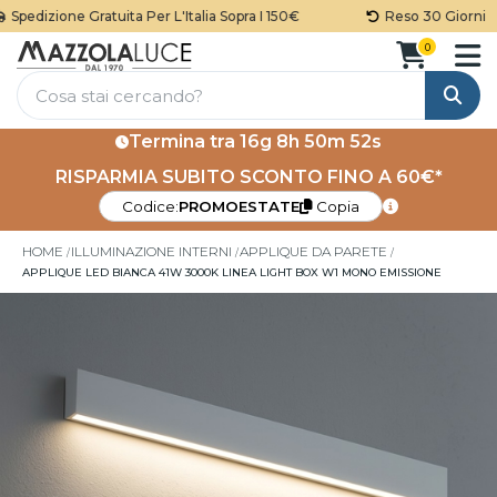
pedizione Gratuita Per L'Italia Sopra I 150€
Reso 30 Giorni
0
Cerca
Termina tra
16g 8h 50m 52s
RISPARMIA SUBITO SCONTO FINO A 60€*
Codice:
PROMOESTATE
Copia
HOME
ILLUMINAZIONE INTERNI
APPLIQUE DA PARETE
APPLIQUE LED BIANCA 41W 3000K LINEA LIGHT BOX W1 MONO EMISSIONE