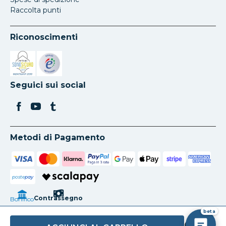
Raccolta punti
Riconoscimenti
Si apre in una nuova scheda
Si apre in una nuova scheda
Seguici sui social
Metodi di Pagamento
poste
pay
Contrassegno
Bonifico
beta