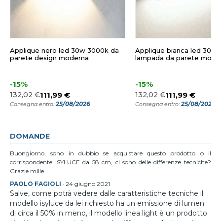
Applique nero led 30w 3000k da
Applique bianca led 30w
parete design moderna
lampada da parete mode
-15%
-15%
132,02 €
111,99 €
132,02 €
111,99 €
25/08/2026
25/08/2026
Consegna entro:
Consegna entro:
DOMANDE
Buongiorno, sono in dubbio se acquistare questo prodotto o il
corrispondente ISYLUCE da 58 cm, ci sono delle differenze tecniche?
Grazie mille
PAOLO FAGIOLI
·
24 giugno 2021
Salve, come potrà vedere dalle caratteristiche tecniche il
modello isyluce da lei richiesto ha un emissione di lumen
di circa il 50% in meno, il modello linea light è un prodotto