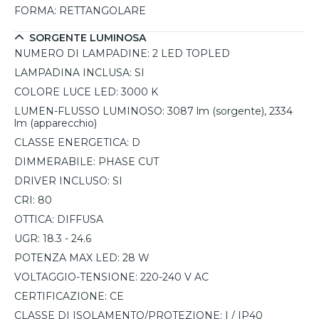
locali commerciali, unendo estetica e prestazioni elevate.
FORMA:
RETTANGOLARE
SORGENTE LUMINOSA
NUMERO DI LAMPADINE:
2 LED TOPLED
LAMPADINA INCLUSA:
SI
COLORE LUCE LED:
3000 K
LUMEN-FLUSSO LUMINOSO:
3087 lm (sorgente), 2334
lm (apparecchio)
CLASSE ENERGETICA:
D
DIMMERABILE:
PHASE CUT
DRIVER INCLUSO:
SI
CRI:
80
OTTICA:
DIFFUSA
UGR:
18.3 - 24.6
POTENZA MAX LED:
28 W
VOLTAGGIO-TENSIONE:
220-240 V AC
CERTIFICAZIONE:
CE
CLASSE DI ISOLAMENTO/PROTEZIONE:
I / IP40