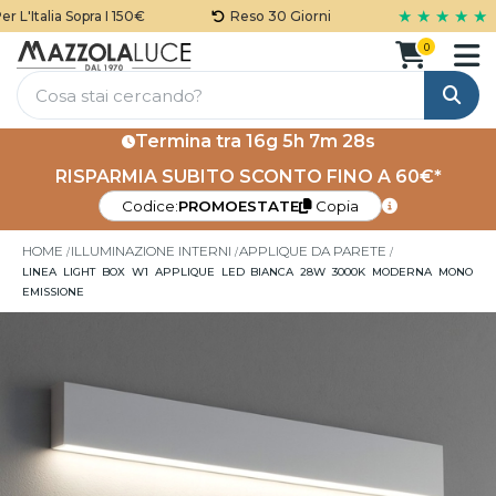
★ ★ ★ ★ ★
L'Italia Sopra I 150€
Reso 30 Giorni
0
Cerca
Termina tra
16g 5h 7m 28s
RISPARMIA SUBITO SCONTO FINO A 60€*
Codice:
PROMOESTATE
Copia
HOME
ILLUMINAZIONE INTERNI
APPLIQUE DA PARETE
LINEA LIGHT BOX W1 APPLIQUE LED BIANCA 28W 3000K MODERNA MONO
EMISSIONE