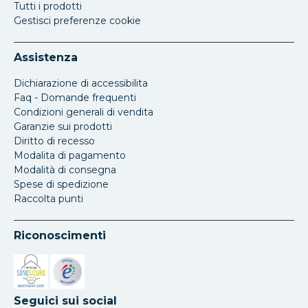
Tutti i prodotti
Gestisci preferenze cookie
Assistenza
Dichiarazione di accessibilita
Faq - Domande frequenti
Condizioni generali di vendita
Garanzie sui prodotti
Diritto di recesso
Modalita di pagamento
Modalità di consegna
Spese di spedizione
Raccolta punti
Riconoscimenti
Si apre in una nuova scheda
Si apre in una nuova scheda
Seguici sui social