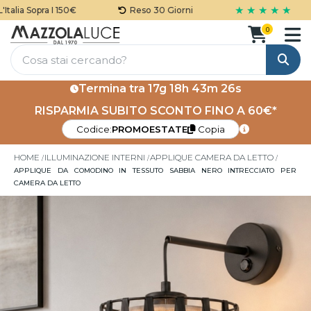
★ ★ ★ ★ ★
lia Sopra I 150€
Reso 30 Giorni
0
Cerca
Termina tra
17g 18h 43m 26s
RISPARMIA SUBITO SCONTO FINO A 60€*
Codice:
PROMOESTATE
Copia
HOME
ILLUMINAZIONE INTERNI
APPLIQUE CAMERA DA LETTO
APPLIQUE DA COMODINO IN TESSUTO SABBIA NERO INTRECCIATO PER
CAMERA DA LETTO