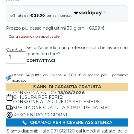
€ 25.00
Prezzo piu basso negli ultimi 30 giorni - 66,99 €
Contrassegno non applicabile
Sei un'azienda o un professionista che lavora con
Quantità
grandi forniture?
Ottieni
14
punti
, equivalenti a
2,80 €
di sconto per il prossimo
acquisto
5 ANNI DI GARANZIA GRATUITA
CONSEGNA ENTRO:
18/08/2026
CHIUSURA PER FERIE:
CONSEGNE A PARTIRE DA SETTEMBRE.
SPEDIZIONE GRATUITA A PARTIRE DA 150€
RESO ENTRO 30 GIORNI
CHIAMACI PER RICEVERE ASSISTENZA
Siamo disponibili allo
091 6121120
dal lunedì al sabato, dalle