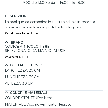
9:00 alle 13:00 e dalle 14:00 alle 18:00
DESCRIZIONE
La applique da comodino in tessuto sabbia intrecciato
rappresenta una fusione perfetta tra eleganza e
funzionalità, ideale per arricchire l’atmosfera della camera
Continua la lettura
da letto. Realizzata con un telaio in acciaio verniciato nero,
BRAND
questa lampada svela un paralume in tessuto che gioca
CODICE ARTICOLO: F88E
con tonalità sabbia, portando una sensazione di calore e
SELEZIONATO DA MAZZOLALUCE
accoglienza. Il suo design versatile si sposa con stili vari,
dal boho al moderno, rendendola un complemento
d’arredo capace di adattarsi a diverse ambientazioni.
DETTAGLI TECNICI
Grazie alla possibilità di utilizzare una lampadina E27 (non
LARGHEZZA:
20 CM
inclusa), l’utente ha la libertà di scegliere l’intensità e la
LUNGHEZZA:
35 CM
temperatura della luce, creando l’atmosfera desiderata. La
ALTEZZA:
30 CM
protezione IP20 la rende adatta per ambienti interni,
mentre il suo interruttore integrato offre comodità
COLORI E MATERIALI
nell'accensione. Perfetta per un comodino, offre
COLORE STRUTTURA:
Nero
funzionalità e stile, arricchendo ogni spazio.
MATERIALE:
Acciaio verniciato, Tessuto