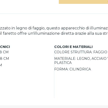
lizzato in legno di faggio, questo apparecchio di illumina
l faretto offre un'illuminazione diretta grazie alla sua stru
al soggiorno alla camera da letto. La finitura in legno na
 è dimmerabile, permettendo di regolare l'intensità lum
CNICI
COLORI E MATERIALI
8 CM
COLORE STRUTTURA:
FAGGIO
8 CM
MATERIALE:
LEGNO, ACCIAIO 
PLASTICA
M
FORMA:
CILINDRICA