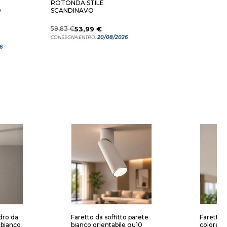
ROTONDA STILE
O
SCANDINAVO
59,83 €
53,99 €
20/08/2026
CONSEGNA ENTRO:
6
dro da
Faretto da soffitto parete
Faretto d
e bianco
bianco orientabile gu10
colore 