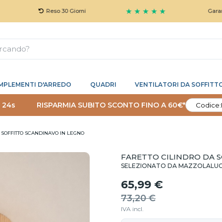
★ ★ ★ ★ ★
Reso 30 Giorni
Garanzia 5 Ann
MPLEMENTI D'ARREDO
QUADRI
VENTILATORI DA SOFFITT
 23s
RISPARMIA SUBITO SCONTO FINO A 60€*
Codice:
 SOFFITTO SCANDINAVO IN LEGNO
FARETTO CILINDRO DA 
SELEZIONATO DA MAZZOLALU
65,99 €
73,20 €
IVA incl.