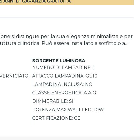
5 ANNI DI GARANZIA GRATUITA
zione si distingue per la sua eleganza minimalista e per
ttura cilindrica. Può essere installato a soffitto o a
turale non solo arricchisce l'estetica ma contribuisce
inosa in base alle esigenze, e supporta lampadine
SORGENTE LUMINOSA
NUMERO DI LAMPADINE:
1
VERNICIATO,
ATTACCO LAMPADINA:
GU10
LAMPADINA INCLUSA:
NO
CLASSE ENERGETICA:
A A G
DIMMERABILE:
SI
POTENZA MAX WATT LED:
10W
CERTIFICAZIONE:
CE