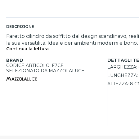
DESCRIZIONE
Faretto cilindro da soffitto dal design scandinavo, rea
la sua versatilità. Ideale per ambienti moderni e boho, i
Continua la lettura
parete, adattandosi perfettamente a qualsiasi stanza, d
a creare un'atmosfera calda e accogliente. La lampada
BRAND
DETTAGLI TE
GU10 fino a 10W.
CODICE ARTICOLO: F7CE
LARGHEZZA:
SELEZIONATO DA MAZZOLALUCE
LUNGHEZZA:
ALTEZZA:
8 C