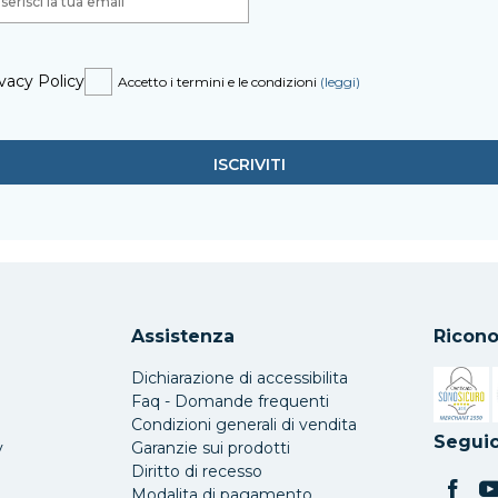
vacy Policy
Accetto i termini e le condizioni
(leggi)
Assistenza
Ricono
Dichiarazione di accessibilita
Faq - Domande frequenti
Condizioni generali di vendita
Si apre 
Seguic
y
Garanzie sui prodotti
Diritto di recesso
Modalita di pagamento