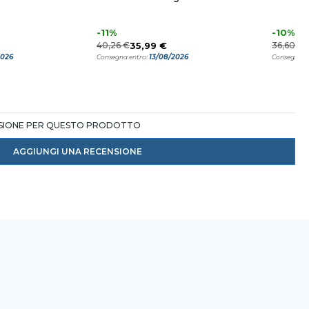
-11%
-10%
40,26 €
35,99 €
36,60 €
2026
13/08/2026
Consegna entro:
Consegna e
NSIONE PER QUESTO PRODOTTO
AGGIUNGI UNA RECENSIONE