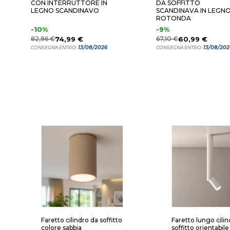
CON INTERRUTTORE IN
DA SOFFITTO
LEGNO SCANDINAVO
SCANDINAVA IN LEGN
ROTONDA
-10%
-9%
82,96 €
74,99 €
67,10 €
60,99 €
13/08/2026
13/08/202
CONSEGNA ENTRO:
CONSEGNA ENTRO:
Faretto cilindro da soffitto
Faretto lungo cilin
colore sabbia
soffitto orientabil