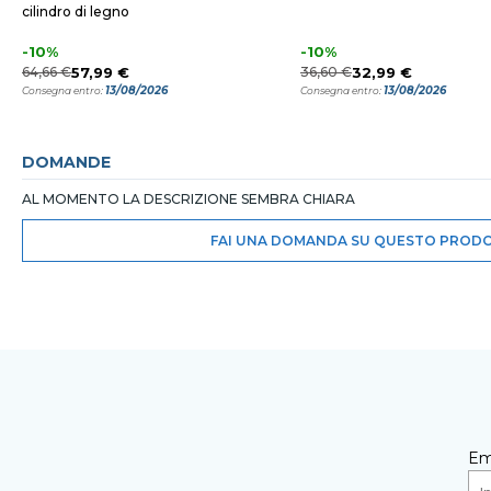
cilindro di legno
-10%
-10%
64,66 €
57,99 €
36,60 €
32,99 €
13/08/2026
13/08/2026
Consegna entro:
Consegna entro:
DOMANDE
AL MOMENTO LA DESCRIZIONE SEMBRA CHIARA
FAI UNA DOMANDA SU QUESTO PROD
Em