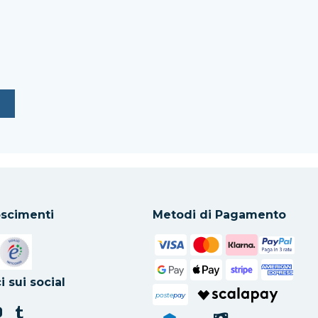
scimenti
Metodi di Pagamento
in una nuova scheda
Si apre in una nuova scheda
i sui social
poste
pay