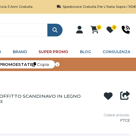
i Gratuita
Spedizione Gratuita Per L'Italia Sopra I 150€
0
0
Cerca
O
BRAND
SUPER PROMO
BLOG
CONSULENZA
PROMOESTATE
Copia
SOFFITTO SCANDINAVO IN LEGNO
CE
Codice articolo:
F7CE