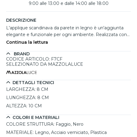
9:00 alle 13:00 e dalle 14:00 alle 18:00
DESCRIZIONE
L'applique scandinava da parete in legno è un'aggiunta
elegante e funzionale per ogni ambiente. Realizzata con
un corpo in legno di faggio e acciaio verniciato, questa
Continua la lettura
lampada combina un design moderno e boho, perfetto
BRAND
per uno stile di interior design scandinavo. La sua forma
CODICE ARTICOLO: F7CF
cilindrica e le linee morbide la rendono ideale per
SELEZIONATO DA MAZZOLALUCE
illuminare spazi come salotti, camere da letto o corridoi,
creando un'atmosfera accogliente. La lampada è
dimmerabile, permettendo di regolare l’intensità della luce
DETTAGLI TECNICI
in base all'umore, e il suo attacco GU10 consente di
LARGHEZZA:
8 CM
scegliere la lampadina più adatta alle proprie esigenze.
LUNGHEZZA:
8 CM
Con una protezione IP20, è adatta per ambienti interni,
ALTEZZA:
10 CM
garantendo una durata nel tempo.
COLORI E MATERIALI
COLORE STRUTTURA:
Faggio, Nero
MATERIALE:
Legno, Acciaio verniciato, Plastica