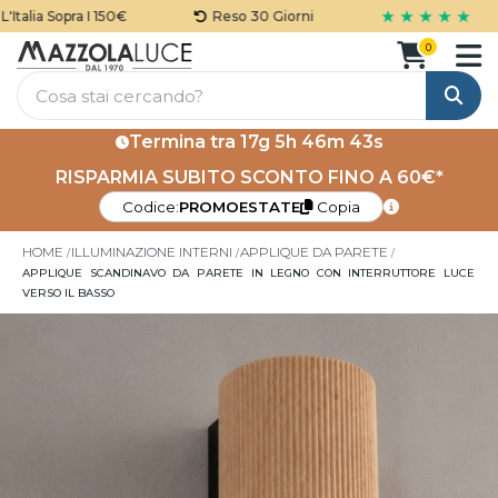
★ ★ ★ ★ ★
talia Sopra I 150€
Reso 30 Giorni
0
Cerca
Termina tra
17g 5h 46m 42s
RISPARMIA SUBITO SCONTO FINO A 60€*
Codice:
PROMOESTATE
Copia
HOME
ILLUMINAZIONE INTERNI
APPLIQUE DA PARETE
APPLIQUE SCANDINAVO DA PARETE IN LEGNO CON INTERRUTTORE LUCE
VERSO IL BASSO