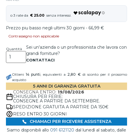
€ 25.00
Prezzo piu basso negli ultimi 30 giorni - 66,99 €
Contrassegno non applicabile
Sei un'azienda o un professionista che lavora con
Quantità
grandi forniture?
Ottieni
14
punti
, equivalenti a
2,80 €
di sconto per il prossimo
acquisto
5 ANNI DI GARANZIA GRATUITA
CONSEGNA ENTRO:
19/08/2026
CHIUSURA PER FERIE:
CONSEGNE A PARTIRE DA SETTEMBRE.
SPEDIZIONE GRATUITA A PARTIRE DA 150€
RESO ENTRO 30 GIORNI
CHIAMACI PER RICEVERE ASSISTENZA
Siamo disponibili allo
091 6121120
dal lunedì al sabato, dalle