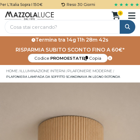
★ ★ ★ ★ ★
 L'Italia Sopra I 150€
Reso 30 Giorni
0
Cerca
Termina tra
14g 11h 28m 42s
RISPARMIA SUBITO SCONTO FINO A 60€*
Codice:
PROMOESTATE
Copia
HOME
ILLUMINAZIONE INTERNI
PLAFONIERE MODERNE
PLAFONIERA LAMPADA DA SOFFITTO SCANDINAVA IN LEGNO ROTONDA