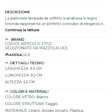
DESCRIZIONE
La plafoniera lampada da soffitto scandinava in legno
rotonda rappresenta un perfetto connubio di eleganza e
funzionalità. Caratterizzata da una struttura in legno di
Continua la lettura
faggio, questa lampada è progettata per integrarsi
BRAND
armoniosamente in ambienti moderni e boho. La sua
CODICE ARTICOLO: F7CD
forma rotonda e il design a coste conferiscono un tocco
SELEZIONATO DA MAZZOLALUCE
distintivo, mentre il materiale in legno assicura
un'atmosfera calda e accogliente. Grazie alla compatibilità
con lampadine GX53, l'illuminazione può variare a seconda
DETTAGLI TECNICI
delle preferenze personali. Ideale per soggiorni, camere da
LARGHEZZA:
9.5 CM
letto o spazi di lavoro, questa plafoniera si adatta a diverse
LUNGHEZZA:
9.5 CM
esigenze di illuminazione.
ALTEZZA:
4.5 CM
COLORI E MATERIALI
COLORE VETRO:
Bianco
COLORE STRUTTURA:
Faggio
MATERIALE:
Legno, Acciaio zincato, Plastica