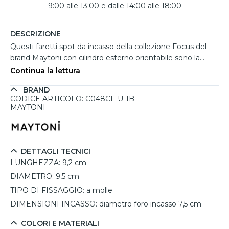
9:00 alle 13:00 e dalle 14:00 alle 18:00
DESCRIZIONE
Questi faretti spot da incasso della collezione Focus del
brand Maytoni con cilindro esterno orientabile sono la
scelta perfetta per creare un'illuminazione raffinata e
Continua la lettura
versatile. Il design cilindrico liscio in metallo nero si integra
BRAND
armoniosamente in ambienti moderni o tradizionali,
CODICE ARTICOLO: C048CL-U-1B
valorizzando l'arredamento con un tocco di stile.
MAYTONI
L'orientabilità dello spot permette di direzionare il flusso
luminoso, ideale per illuminare specifici dettagli o creare
effetti suggestivi. L'installazione a molle per soffitti
controsoffittati garantisce praticità e stabilità, rendendo
DETTAGLI TECNICI
questi faretti perfetti sia per abitazioni private, come
LUNGHEZZA:
9,2 cm
cucine e soggiorni, sia per spazi commerciali, quali
DIAMETRO:
9,5 cm
showroom e gallerie d'arte. L'uso di lampadine LED GU10
TIPO DI FISSAGGIO:
a molle
offre efficienza energetica e personalizzazione della
DIMENSIONI INCASSO:
diametro foro incasso 7,5 cm
luminosità.
COLORI E MATERIALI