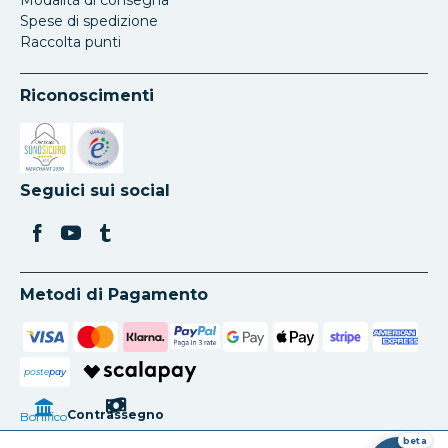
Spese di spedizione
Raccolta punti
Riconoscimenti
Si apre in una nuova scheda
Si apre in una nuova scheda
Seguici sui social
Metodi di Pagamento
poste
pay
Contrassegno
Bonifico
beta