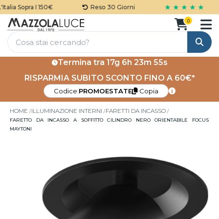
★ ★ ★ ★ ★
alia Sopra I 150€
Reso 30 Giorni
0
Cerca
Termina tra
17g 6h 23m 54s
RISPARMIA SUBITO SCONTO FINO A 60€*
Codice:
PROMOESTATE
Copia
HOME
ILLUMINAZIONE INTERNI
FARETTI DA INCASSO
FARETTO DA INCASSO A SOFFITTO CILINDRO NERO ORIENTABILE FOCUS
MAYTONI