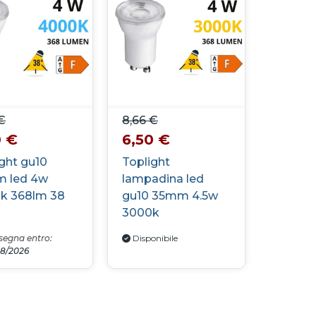
€
8,66 €
0 €
6,50 €
ght gu10
Toplight
 led 4w
lampadina led
k 368lm 38
gu10 35mm 4.5w
3000k
egna entro:
Disponibile
08/2026