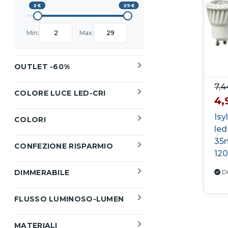
2
29
Min
Max
Min:
Max:
OUTLET -60%
7,4
COLORE LUCE LED-CRI
4,
Isy
COLORI
led
35
CONFEZIONE RISPARMIO
120
DIMMERABILE
Di
FLUSSO LUMINOSO-LUMEN
MATERIALI