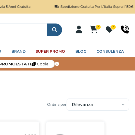
5 Anni Gratuita
Spedizione Gratuita Per L'Italia Sopra I 150€
0
0
Cerca
O
BRAND
SUPER PROMO
BLOG
CONSULENZA
PROMOESTATE
Copia
Ordina per