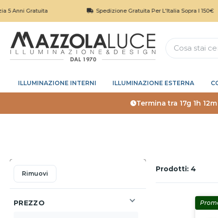
 Anni Gratuita
Spedizione Gratuita Per L'Italia Sopra I 150€
ILLUMINAZIONE INTERNI
ILLUMINAZIONE ESTERNA
C
Termina tra
17g 1h 12m
Prodotti: 4
Rimuovi
Applica filtri
PREZZO
Prom