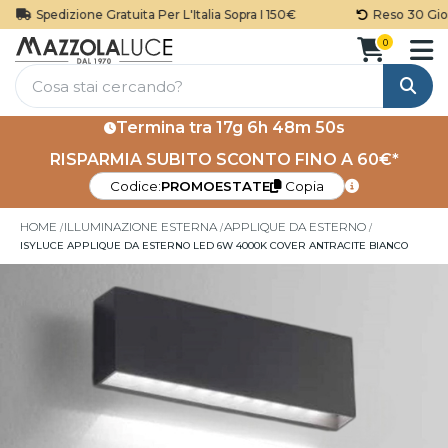
Spedizione Gratuita Per L'Italia Sopra I 150€
Reso 30 Giorn
0
Cerca
Termina tra
17g 6h 48m 50s
RISPARMIA SUBITO SCONTO FINO A 60€*
Codice:
PROMOESTATE
Copia
HOME
ILLUMINAZIONE ESTERNA
APPLIQUE DA ESTERNO
ISYLUCE APPLIQUE DA ESTERNO LED 6W 4000K COVER ANTRACITE BIANCO