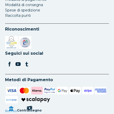
Modalità di consegna
Spese di spedizione
Raccolta punti
Riconoscimenti
Si apre in una nuova scheda
Si apre in una nuova scheda
Seguici sui social
Metodi di Pagamento
poste
pay
Contrassegno
Bonifico