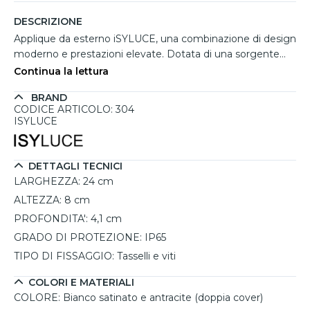
DESCRIZIONE
Applique da esterno iSYLUCE, una combinazione di design
moderno e prestazioni elevate. Dotata di una sorgente
LED da 6W con luce neutra (4000K) e 330 lumen, offre
Continua la lettura
un'illuminazione efficace ed elegante per spazi esterni
BRAND
come balconi, terrazze, giardini e vialetti. La doppia cover
CODICE ARTICOLO: 304
intercambiabile, bianco satinato e antracite, consente di
ISYLUCE
adattarne facilmente l’estetica allo stile desiderato. Grazie
al grado di protezione IP65, si configura come un’applique
con protezione IP65 per uso esterno, resistente a pioggia,
DETTAGLI TECNICI
polvere e ambienti salini. Inoltre, rappresenta una
LARGHEZZA:
24 cm
soluzione da vialetto tra le applique, perfetta per delineare
ALTEZZA:
8 cm
percorsi e zone all’aperto con discrezione e funzionalità.
PROFONDITA':
4,1 cm
Driver incluso e garanzia di 5 anni ne confermano
l'affidabilità nel tempo.
GRADO DI PROTEZIONE:
IP65
TIPO DI FISSAGGIO:
Tasselli e viti
COLORI E MATERIALI
COLORE:
Bianco satinato e antracite (doppia cover)