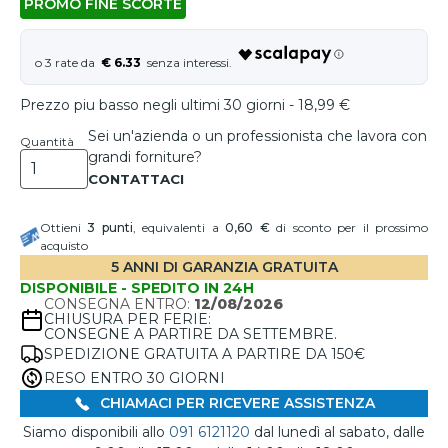
PROMO FINE SCORTE
€ 6.33
Prezzo piu basso negli ultimi 30 giorni - 18,99 €
Sei un'azienda o un professionista che lavora con
Quantità
grandi forniture?
Ottieni
3
punti
, equivalenti a
0,60 €
di sconto per il prossimo
acquisto
5 ANNI DI GARANZIA GRATUITA
DISPONIBILE - SPEDITO IN 24H
CONSEGNA ENTRO:
12/08/2026
CHIUSURA PER FERIE:
CONSEGNE A PARTIRE DA SETTEMBRE.
SPEDIZIONE GRATUITA A PARTIRE DA 150€
RESO ENTRO 30 GIORNI
CHIAMACI PER RICEVERE ASSISTENZA
Siamo disponibili allo
091 6121120
dal lunedì al sabato, dalle