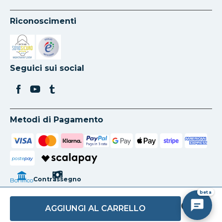
Riconoscimenti
Si apre in una nuova scheda
Si apre in una nuova scheda
Seguici sui social
Metodi di Pagamento
poste
pay
Contrassegno
Bonifico
beta
AGGIUNGI AL CARRELLO