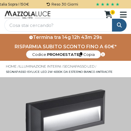
★ ★ ★ ★ ★
ia Sopra I 150€
Reso 30 Giorni
0
Cerca
Termina tra
14g 12h 43m 28s
RISPARMIA SUBITO SCONTO FINO A 60€*
Codice:
PROMOESTATE
Copia
HOME
ILLUMINAZIONE INTERNI
SEGNAPASSO LED
SEGNAPASSO ISYLUCE LED 2W 4000K DA ESTERNO BIANCO ANTRACITE