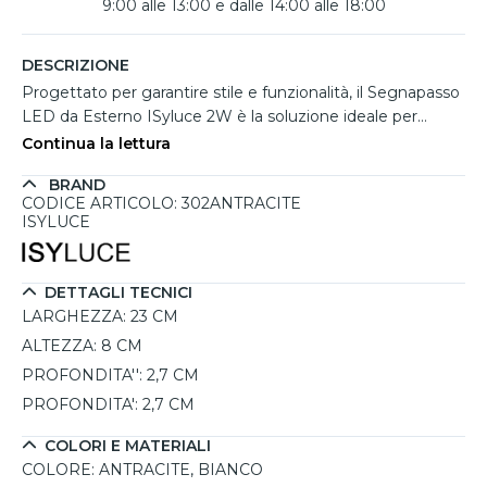
9:00 alle 13:00 e dalle 14:00 alle 18:00
DESCRIZIONE
Progettato per garantire stile e funzionalità, il Segnapasso
LED da Esterno ISyluce 2W è la soluzione ideale per
valorizzare spazi esterni come giardini, facciate e passaggi
Continua la lettura
pedonali. Con una luce naturale a 4000K e un flusso
BRAND
luminoso di 170 lumen, assicura un'illuminazione discreta
CODICE ARTICOLO: 302ANTRACITE
ma efficace. La doppia cover intercambiabile in abs, in
ISYLUCE
antracite e bianco, offre un’ampia possibilità di
personalizzazione, adattandosi perfettamente a diversi
contesti di design. La resistenza anti corrosione lo rende
DETTAGLI TECNICI
particolarmente adatto per ambienti marittimi,
LARGHEZZA:
23 CM
garantendo durata nel tempo. Inoltre, il modulo LED
ALTEZZA:
8 CM
sostituibile e il driver incluso rendono il prodotto pratico e
PROFONDITA'':
2,7 CM
di facile manutenzione. Il grado di protezione IP65 lo
rende resistente a polvere, acqua e intemperie,
PROFONDITA':
2,7 CM
confermando la sua affidabilità in ambienti esterni.
COLORI E MATERIALI
COLORE:
ANTRACITE, BIANCO