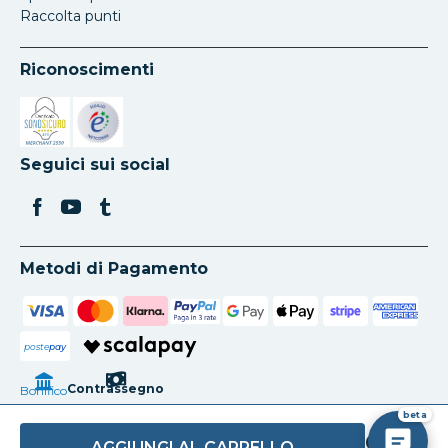
Raccolta punti
Riconoscimenti
Si apre in una nuova scheda
Si apre in una nuova scheda
Seguici sui social
Metodi di Pagamento
poste
pay
Contrassegno
Bonifico
beta
AGGIUNGI AL CARRELLO