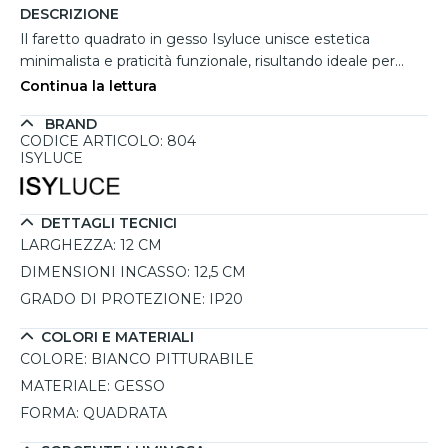
DESCRIZIONE
Il faretto quadrato in gesso Isyluce unisce estetica
minimalista e praticità funzionale, risultando ideale per
ambienti interni sia residenziali che commerciali.
Continua la lettura
Realizzato in gesso di alta qualità, può essere pitturato per
BRAND
adattarsi a ogni stile decorativo. Il portalampada GU10,
CODICE ARTICOLO: 804
certificato secondo le normative italiane, garantisce
ISYLUCE
sicurezza e durabilità. L’installazione semplice e pulita è
resa possibile grazie al sistema che protegge il faretto
durante la stuccatura. La molla in plastica trasparente offre
DETTAGLI TECNICI
un fissaggio stabile della lampadina, mantenendo
LARGHEZZA:
12 CM
l’aspetto elegante e discreto. IP20
DIMENSIONI INCASSO:
12,5 CM
GRADO DI PROTEZIONE:
IP20
COLORI E MATERIALI
COLORE:
BIANCO PITTURABILE
MATERIALE:
GESSO
FORMA:
QUADRATA