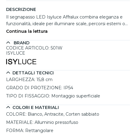
DESCRIZIONE
Il segnapasso LED Isyluce Affralux combina eleganza e
funzionalità, ideale per illuminare scale, percorsi esterni o
giardini. Realizzato in alluminio pressofuso, offre
Continua la lettura
robustezza e resistenza, con un design raffinato
BRAND
disponibile in tonalità neutre come bianco, antracite e
CODICE ARTICOLO: 501W
corten sabbiato. La luce proiettata verso il basso, in
ISYLUCE
tonalità calda da 3000K, garantisce sicurezza e crea
atmosfere suggestive. Grazie al grado di protezione IP54,
è adatto anche per spazi esterni, resistendo agli agenti
DETTAGLI TECNICI
atmosferici. Il montaggio superficiale semplifica
LARGHEZZA:
15,8 cm
l’installazione, mentre il modulo LED sostituibile assicura
GRADO DI PROTEZIONE:
IP54
sostenibilità e durata nel tempo.
TIPO DI FISSAGGIO:
Montaggio superficiale
COLORI E MATERIALI
COLORE:
Bianco, Antracite, Corten sabbiato
MATERIALE:
Alluminio pressofuso
FORMA:
Rettangolare