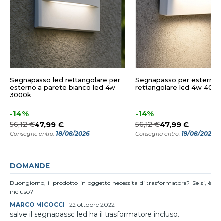
Segnapasso led rettangolare per
Segnapasso per esterni b
esterno a parete bianco led 4w
rettangolare led 4w 4000
3000k
-14%
-14%
56,12 €
47,99 €
56,12 €
47,99 €
18/08/2026
18/08/2026
Consegna entro:
Consegna entro:
DOMANDE
Buongiorno, il prodotto in oggetto necessita di trasformatore? Se si, è
incluso?
MARCO MICOCCI
·
22 ottobre 2022
salve il segnapasso led ha il trasformatore incluso.