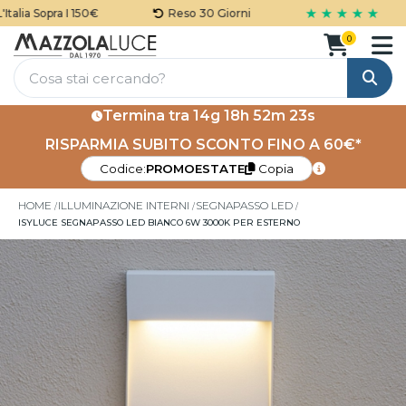
★ ★ ★ ★ ★
lia Sopra I 150€
Reso 30 Giorni
0
Cerca
Termina tra
14g 18h 52m 23s
RISPARMIA SUBITO SCONTO FINO A 60€*
Codice:
PROMOESTATE
Copia
HOME
ILLUMINAZIONE INTERNI
SEGNAPASSO LED
ISYLUCE SEGNAPASSO LED BIANCO 6W 3000K PER ESTERNO