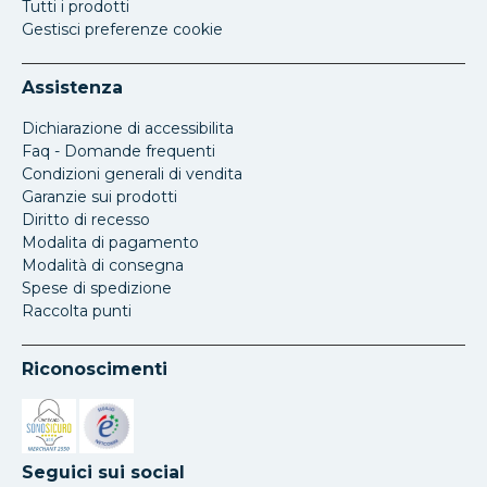
Tutti i prodotti
Gestisci preferenze cookie
Assistenza
Dichiarazione di accessibilita
Faq - Domande frequenti
Condizioni generali di vendita
Garanzie sui prodotti
Diritto di recesso
Modalita di pagamento
Modalità di consegna
Spese di spedizione
Raccolta punti
Riconoscimenti
Si apre in una nuova scheda
Si apre in una nuova scheda
Seguici sui social