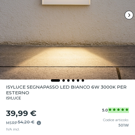
ISYLUCE SEGNAPASSO LED BIANCO 6W 3000K PER
ESTERNO
ISYLUCE
5.0
39,99 €
Codice articolo:
54,20 €
MSRP
501W
IVA incl.