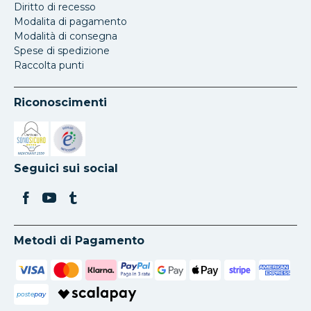
Diritto di recesso
Modalita di pagamento
Modalità di consegna
Spese di spedizione
Raccolta punti
Riconoscimenti
Si apre in una nuova scheda
Si apre in una nuova scheda
Seguici sui social
Metodi di Pagamento
poste
pay