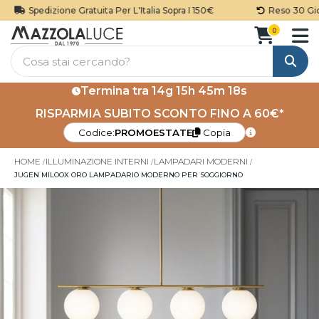
Spedizione Gratuita Per L'Italia Sopra I 150€
Reso 30 Giorn
0
Cerca
Termina tra
14g 15h 45m 18s
RISPARMIA SUBITO SCONTO FINO A 60€*
Codice:
PROMOESTATE
Copia
HOME
ILLUMINAZIONE INTERNI
LAMPADARI MODERNI
JUGEN MILOOX ORO LAMPADARIO MODERNO PER SOGGIORNO