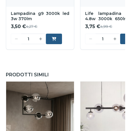
Lampadina g9 3000k led
Life lampadina l
3w 370lm
4.8w 3000k 650lm o
300
3,50 €
3,75 €
4,27 €
4,99 €
PRODOTTI SIMILI