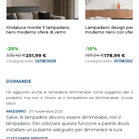
Ondaluce monile 5 lampadario
Lampadario design per s
nero moderno sfere di vetro
moderno nero con sfere d
-25%
-10%
335,40 €
251,99 €
199,04 €
178,99 €
12/08/2026
31/08/2026
Consegna entro:
Consegna entro:
DOMANDE
Ho aggiunto anche le lampadine dimmerabili come suggerito per il
prodotto ma non e’ chiaro se il lampadario sia dimmerabile. Grazie
saluti
MASSIMO
·
07 novembre 2021
Salve, le lampadine devono essere dimmerabili, non il
lampadario. Per utilizzare questa funzione a parete dovrà
installare un pulsante adeguato per dimmerare la luce.
CUSTOMER SERVICE