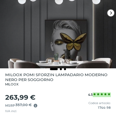
MILOOX POMI SFORZIN LAMPADARIO MODERNO
NERO PER SOGGIORNO
MILOOX
4.5
263,99 €
Codice articolo:
357,00 €
MSRP
1744-98
IVA incl.