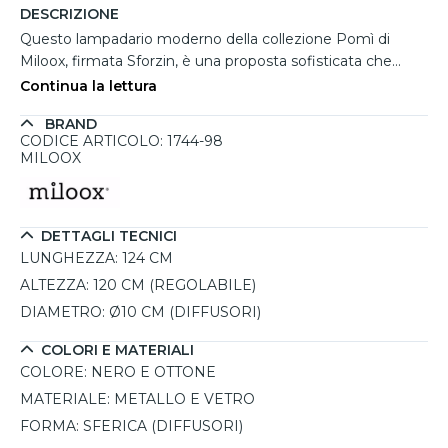
DESCRIZIONE
Questo lampadario moderno della collezione Pomì di
Miloox, firmata Sforzin, è una proposta sofisticata che
dona personalità e stile a tavoli da pranzo, soggiorni
Continua la lettura
moderni o ambienti professionali. La struttura in metallo
BRAND
nero con finiture in ottone si arricchisce di sette diffusori
CODICE ARTICOLO: 1744-98
sferici in vetro opale da Ø10 cm, capaci di diffondere una
MILOOX
luce morbida e avvolgente, perfetta anche per spazi ampi.
Dotato di portalampada G9 compatibili con lampadine
LED (non incluse), consente di scegliere la tonalità
DETTAGLI TECNICI
luminosa preferita in base al contesto. La semplicità di
LUNGHEZZA:
124 CM
montaggio e la compatibilità con altri elementi della linea
Pomì lo rendono una soluzione funzionale ed elegante.
ALTEZZA:
120 CM (REGOLABILE)
Un complemento che si distingue con eleganza fra i
DIAMETRO:
Ø10 CM (DIFFUSORI)
lampadari a LED moderni, offrendo versatilità e
raffinatezza nell’arredo luminoso.
COLORI E MATERIALI
COLORE:
NERO E OTTONE
MATERIALE:
METALLO E VETRO
FORMA:
SFERICA (DIFFUSORI)