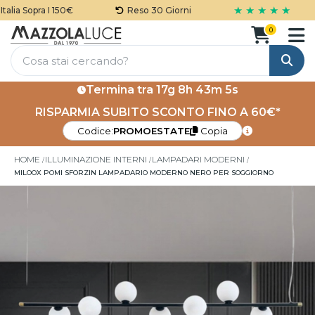
★ ★ ★ ★ ★
ia Sopra I 150€
Reso 30 Giorni
0
Cerca
Termina tra
17g 8h 43m 5s
RISPARMIA SUBITO SCONTO FINO A 60€*
Codice:
PROMOESTATE
Copia
HOME
ILLUMINAZIONE INTERNI
LAMPADARI MODERNI
MILOOX POMI SFORZIN LAMPADARIO MODERNO NERO PER SOGGIORNO