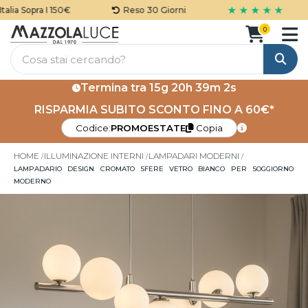
★ ★ ★ ★ ★
ia Sopra I 150€
Reso 30 Giorni
0
Cerca
Termina tra
15g 20h 39m 1s
RISPARMIA SUBITO SCONTO FINO A 60€*
Codice:
PROMOESTATE
Copia
HOME
ILLUMINAZIONE INTERNI
LAMPADARI MODERNI
LAMPADARIO DESIGN CROMATO SFERE VETRO BIANCO PER SOGGIORNO
MODERNO