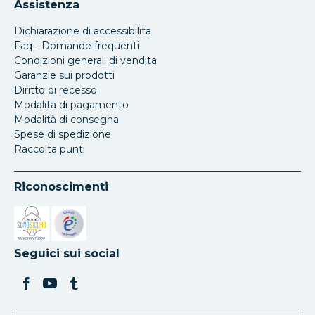
Assistenza
Dichiarazione di accessibilita
Faq - Domande frequenti
Condizioni generali di vendita
Garanzie sui prodotti
Diritto di recesso
Modalita di pagamento
Modalità di consegna
Spese di spedizione
Raccolta punti
Riconoscimenti
Si apre in una nuova scheda
Si apre in una nuova scheda
Seguici sui social