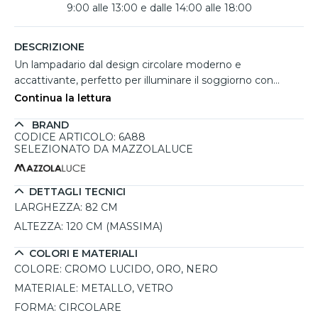
9:00 alle 13:00 e dalle 14:00 alle 18:00
DESCRIZIONE
Un lampadario dal design circolare moderno e
accattivante, perfetto per illuminare il soggiorno con
eleganza e un tocco di stile. La struttura centrale in
Continua la lettura
metallo, disponibile in finitura cromo lucido, oro o nero, si
BRAND
fonde armoniosamente con le sfere in vetro bianco,
CODICE ARTICOLO: 6A88
offrendo un’illuminazione a 360° che valorizza ogni
SELEZIONATO DA MAZZOLALUCE
ambiente con equilibrio visivo. Con una larghezza di 82 cm
e un'altezza regolabile fino a 120 cm, si adatta facilmente
a spazi di diverse dimensioni. Tra i lampadari moderni per il
DETTAGLI TECNICI
soggiorno, si distingue per la sua estetica versatile e la
LARGHEZZA:
82 CM
capacità di integrarsi in molteplici contesti abitativi.
ALTEZZA:
120 CM (MASSIMA)
Compatibile con lampadine LED G9 intercambiabili,
consente di personalizzare intensità, tonalità e
COLORI E MATERIALI
dimmerabilità della luce. Una proposta luminosa perfetta
COLORE:
CROMO LUCIDO, ORO, NERO
anche fra le soluzioni di illuminazione moderna per interni,
MATERIALE:
METALLO, VETRO
pensata per chi cerca design e praticità in un unico
FORMA:
CIRCOLARE
elemento.