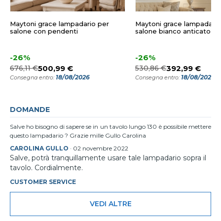
Maytoni grace lampadario per
Maytoni grace lampadario
salone con pendenti
salone bianco anticato 8 l
-26%
-26%
676,11 €
500,99 €
530,86 €
392,99 €
18/08/2026
18/08/2026
Consegna entro:
Consegna entro:
DOMANDE
Salve ho bisogno di sapere se in un tavolo lungo 130 è possibile mettere
questo lampadario ? Grazie mille Gullo Carolina
CAROLINA GULLO
·
02 novembre 2022
Salve, potrà tranquillamente usare tale lampadario sopra il
tavolo. Cordialmente.
CUSTOMER SERVICE
VEDI ALTRE