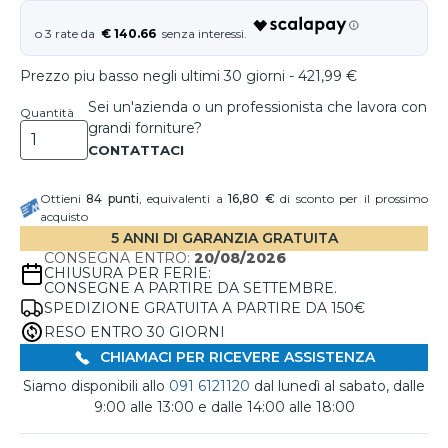
€ 140.66
Prezzo piu basso negli ultimi 30 giorni - 421,99 €
Sei un'azienda o un professionista che lavora con
Quantità
grandi forniture?
Ottieni
84
punti
, equivalenti a
16,80 €
di sconto per il prossimo
acquisto
5 ANNI DI GARANZIA GRATUITA
CONSEGNA ENTRO:
20/08/2026
CHIUSURA PER FERIE:
CONSEGNE A PARTIRE DA SETTEMBRE.
SPEDIZIONE GRATUITA A PARTIRE DA 150€
RESO ENTRO 30 GIORNI
CHIAMACI PER RICEVERE ASSISTENZA
Siamo disponibili allo
091 6121120
dal lunedì al sabato, dalle
9:00 alle 13:00 e dalle 14:00 alle 18:00