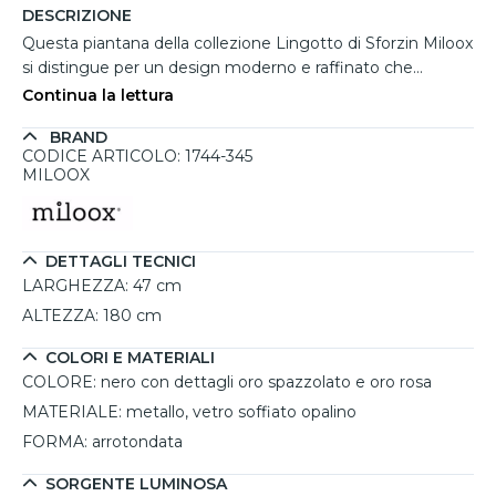
DESCRIZIONE
Questa piantana della collezione Lingotto di Sforzin Miloox
si distingue per un design moderno e raffinato che
coniuga funzionalità e stile. Una lampada da terra
Continua la lettura
realizzata in metallo nero con dettagli in oro spazzolato e
BRAND
oro rosa, si integra perfettamente in soggiorni, camere da
CODICE ARTICOLO: 1744-345
letto o studi. I cinque diffusori in vetro soffiato opalino,
MILOOX
dalla forma arrotondata, emettono una luce calda e
uniforme, creando un'atmosfera accogliente e intima. La
presenza del dimmer consente di regolare l’intensità
DETTAGLI TECNICI
luminosa, offrendo massima versatilità in base alle
LARGHEZZA:
47 cm
esigenze. Compatibile con lampadine G9 LED (non
incluse), permette una personalizzazione
ALTEZZA:
180 cm
dell'illuminazione, adattandosi ai gusti personali.
COLORI E MATERIALI
COLORE:
nero con dettagli oro spazzolato e oro rosa
MATERIALE:
metallo, vetro soffiato opalino
FORMA:
arrotondata
SORGENTE LUMINOSA