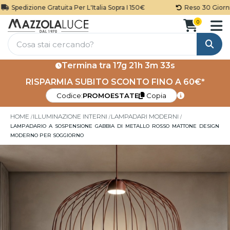
Spedizione Gratuita Per L'Italia Sopra I 150€
Reso 30 Giorni
0
Cerca
Termina tra
17g 21h 3m 32s
RISPARMIA SUBITO SCONTO FINO A 60€*
Codice:
PROMOESTATE
Copia
HOME
ILLUMINAZIONE INTERNI
LAMPADARI MODERNI
LAMPADARIO A SOSPENSIONE GABBIA DI METALLO ROSSO MATTONE DESIGN
MODERNO PER SOGGIORNO