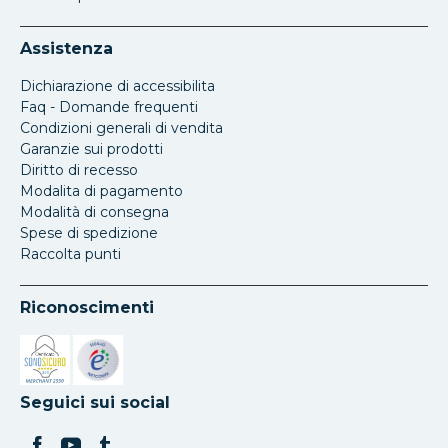
Assistenza
Dichiarazione di accessibilita
Faq - Domande frequenti
Condizioni generali di vendita
Garanzie sui prodotti
Diritto di recesso
Modalita di pagamento
Modalità di consegna
Spese di spedizione
Raccolta punti
Riconoscimenti
Si apre in una nuova scheda
Si apre in una nuova scheda
Seguici sui social