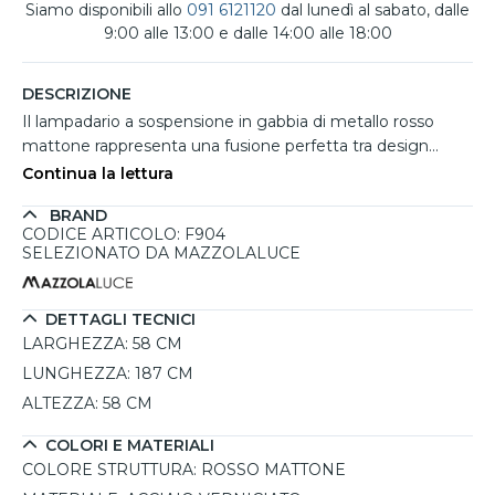
Siamo disponibili allo
091 6121120
dal lunedì al sabato, dalle
9:00 alle 13:00 e dalle 14:00 alle 18:00
DESCRIZIONE
Il lampadario a sospensione in gabbia di metallo rosso
mattone rappresenta una fusione perfetta tra design
moderno e stile loft, ideale per arricchire il soggiorno con
Continua la lettura
un tocco di originalità. La struttura in acciaio verniciato non
BRAND
solo conferisce robustezza, ma si integra armoniosamente
CODICE ARTICOLO: F904
in ambienti contemporanei grazie al suo colore caldo e
SELEZIONATO DA MAZZOLALUCE
avvolgente. Con dimensioni generose di 58 cm di
larghezza e 187 cm di altezza, questo lampadario diventa
il fulcro di ogni stanza. La possibilità di regolare l'altezza
DETTAGLI TECNICI
consente di adattarlo a spazi differenti, mentre il suo
LARGHEZZA:
58 CM
design aperto garantisce un'illuminazione uniforme,
LUNGHEZZA:
187 CM
creando atmosfere accoglienti. Non dimenticare che la
ALTEZZA:
58 CM
lampadina non è inclusa, quindi puoi scegliere quella che
meglio si adatta al tuo stile e alle tue esigenze di
COLORI E MATERIALI
illuminazione.
COLORE STRUTTURA:
ROSSO MATTONE