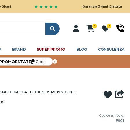
★ ★ ★ ★ ★
Garanzia 5 Anni Gratuita
0
0
Cerca
O
BRAND
SUPER PROMO
BLOG
CONSULENZA
PROMOESTATE
Copia
IA DI METALLO A SOSPENSIONE
CE
Codice articolo:
F901