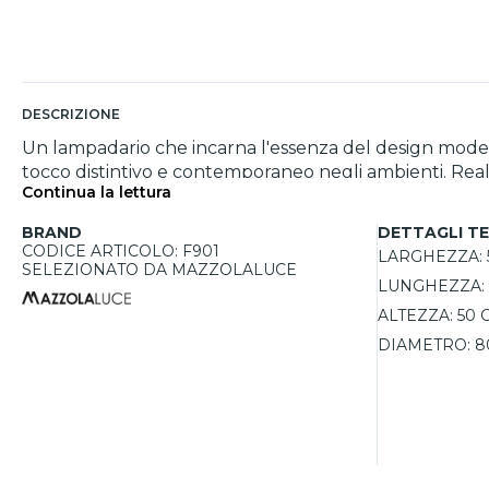
DESCRIZIONE
Un lampadario che incarna l'essenza del design moderno
tocco distintivo e contemporaneo negli ambienti. Realiz
Continua la lettura
rendendolo adatto a soggiorni, sale da pranzo o spazi 
accogliente e calda. L'altezza è regolabile, permetten
BRAND
DETTAGLI TE
con lampadine GX53, offrendo la possibilità di scegli
CODICE ARTICOLO: F901
LARGHEZZA:
e risparmio energetico.
SELEZIONATO DA MAZZOLALUCE
LUNGHEZZA:
ALTEZZA:
50 
DIAMETRO:
8