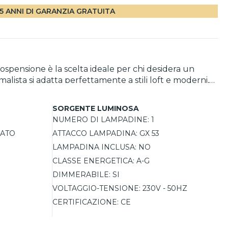
5 ANNI DI GARANZIA GRATUITA
ospensione è la scelta ideale per chi desidera un
alista si adatta perfettamente a stili loft e moderni,
 si diffonde in modo uniforme, creando un'atmosfera
e del proprio spazio. Questo lampadario è compatibile
SORGENTE LUMINOSA
ma consentita per LED è di 11W, garantendo efficienza
NUMERO DI LAMPADINE:
1
IATO
ATTACCO LAMPADINA:
GX 53
LAMPADINA INCLUSA:
NO
CLASSE ENERGETICA:
A-G
DIMMERABILE:
SI
VOLTAGGIO-TENSIONE:
230V - 50HZ
CERTIFICAZIONE:
CE