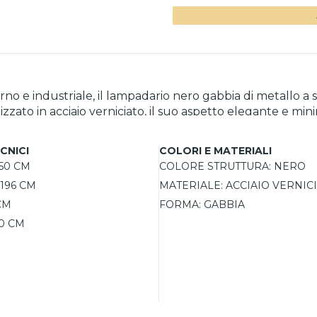
 e industriale, il lampadario nero gabbia di metallo a s
zato in acciaio verniciato, il suo aspetto elegante e minim
commerciali. Grazie alla sua struttura a gabbia, la luce
do di personalizzare l'installazione in base alle esigenz
CNICI
COLORI E MATERIALI
ere la temperatura di colore desiderata. La potenza massi
50 CM
COLORE STRUTTURA:
NERO
196 CM
MATERIALE:
ACCIAIO VERNIC
CM
FORMA:
GABBIA
0 CM