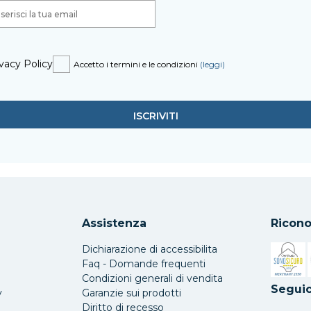
vacy Policy
Accetto i termini e le condizioni
(leggi)
Assistenza
Ricono
Dichiarazione di accessibilita
Faq - Domande frequenti
Condizioni generali di vendita
Si apre 
Seguic
y
Garanzie sui prodotti
Diritto di recesso