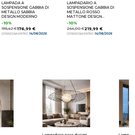
LAMPADA A
LAMPADARIO A
L
SOSPENSIONE GABBIA DI
SOSPENSIONE GABBIA DI
M
METALLO SABBIA
METALLO ROSSO
S
DESIGN MODERNO
MATTONE DESIGN
M
MODERNO
S
-10%
-10%
2
196,42 €
176,99 €
244,00 €
219,99 €
C
14/08/2026
14/08/2026
CONSEGNA ENTRO:
CONSEGNA ENTRO:
Lampadario nero design
Lampadar