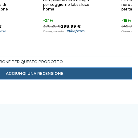
 di
per soggiorno fabas luce
nero amb
tone
homa
per tavo
-21%
-15%
€
378,20 €
298,99 €
649,95 €
2026
10/08/2026
Consegna entro:
Consegna e
NSIONE PER QUESTO PRODOTTO
AGGIUNGI UNA RECENSIONE