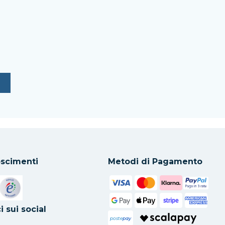
scimenti
Metodi di Pagamento
in una nuova scheda
Si apre in una nuova scheda
i sui social
poste
pay