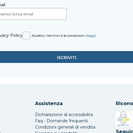
ail
vacy Policy
Accetto i termini e le condizioni
(leggi)
Assistenza
Ricono
Dichiarazione di accessibilita
Faq - Domande frequenti
Condizioni generali di vendita
Si apre 
Seguic