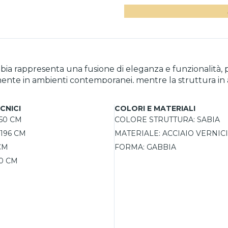
bia rappresenta una fusione di eleganza e funzionalità, pe
mente in ambienti contemporanei, mentre la struttura in 
dario offre la possibilità di regolare l'altezza, rendend
può personalizzare il colore e l'intensità della luce, cr
CNICI
COLORI E MATERIALI
vo lo trasforma in un vero e proprio elemento decorativo.
50 CM
COLORE STRUTTURA:
SABIA
196 CM
MATERIALE:
ACCIAIO VERNIC
CM
FORMA:
GABBIA
0 CM