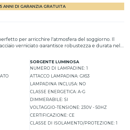
5 ANNI DI GARANZIA GRATUITA
rfetto per arricchire l'atmosfera del soggiorno. Il
acciaio verniciato garantisce robustezza e durata nel
olo versatile per diverse esigenze di illuminazione.
eando così l'ambiente desiderato. La protezione IP20 lo
SORGENTE LUMINOSA
NUMERO DI LAMPADINE:
1
IATO
ATTACCO LAMPADINA:
GX53
LAMPADINA INCLUSA:
NO
CLASSE ENERGETICA:
A-G
DIMMERABILE:
SI
VOLTAGGIO-TENSIONE:
230V - 50HZ
CERTIFICAZIONE:
CE
CLASSE DI ISOLAMENTO/PROTEZIONE:
1