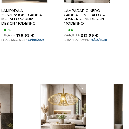
LAMPADA A
LAMPADARIO NERO
L
SOSPENSIONE GABBIA DI
GABBIA DI METALLO A
S
METALLO SABBIA
SOSPENSIONE DESIGN
M
DESIGN MODERNO
MODERNO
D
-10%
-10%
1
196,42 €
176,99 €
244,00 €
219,99 €
C
13/08/2026
13/08/2026
CONSEGNA ENTRO:
CONSEGNA ENTRO: