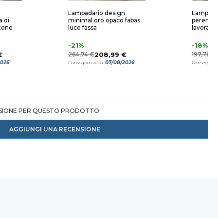
Lampadario design
Lampada
 di
minimal oro opaco fabas
perenz i
tone
luce fassa
lavorato
-21%
-18%
€
264,74 €
208,99 €
197,76 €
2026
07/08/2026
Consegna entro:
Consegna e
NSIONE PER QUESTO PRODOTTO
AGGIUNGI UNA RECENSIONE