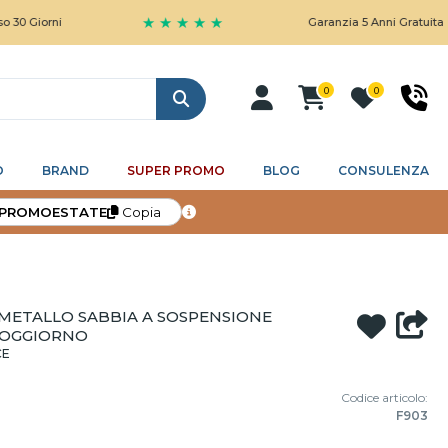
★ ★ ★ ★ ★
i
Garanzia 5 Anni Gratuita
0
0
Cerca
O
BRAND
SUPER PROMO
BLOG
CONSULENZA
PROMOESTATE
Copia
METALLO SABBIA A SOSPENSIONE
SOGGIORNO
CE
Codice articolo:
F903