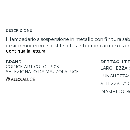
DESCRIZIONE
Il lampadario a sospensione in metallo con finitura sab
design moderno e lo stile loft si integrano armoniosa
Continua la lettura
tempo. Con dimensioni adatte a spazi ampi, questo lampa
Grazie alla compatibilità con lampadine GX53, l'utente 
BRAND
DETTAGLI TE
rende ideale per interni, mentre il suo design distinti
CODICE ARTICOLO: F903
LARGHEZZA:
SELEZIONATO DA MAZZOLALUCE
LUNGHEZZA:
ALTEZZA:
50 
DIAMETRO:
8