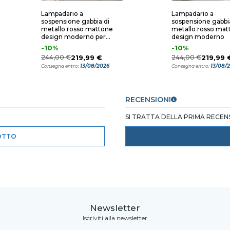
Lampadario a
Lampadario a
sospensione gabbia di
sospensione gabbia
metallo rosso mattone
metallo rosso mat
design moderno per
design moderno
soggiorno
-10%
-10%
244,00 €
219,99 €
244,00 €
219,99 
13/08/2026
13/08/
Consegna entro:
Consegna entro:
RECENSIONI
SI TRATTA DELLA PRIMA RECE
OTTO
Newsletter
Iscriviti alla newsletter