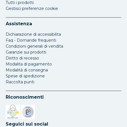
Tutti i prodotti
Gestisci preferenze cookie
Assistenza
Dichiarazione di accessibilita
Faq - Domande frequenti
Condizioni generali di vendita
Garanzie sui prodotti
Diritto di recesso
Modalita di pagamento
Modalità di consegna
Spese di spedizione
Raccolta punti
Riconoscimenti
Si apre in una nuova scheda
Si apre in una nuova scheda
Seguici sui social