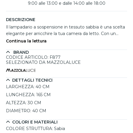
9:00 alle 13:00 e dalle 14:00 alle 18:00
DESCRIZIONE
Il lampadario a sospensione in tessuto sabbia è una scelta
elegante per arricchire la tua camera da letto. Con un
diametro di 40 cm, questo apparecchio di illuminazione
Continua la lettura
combina un design cilindrico e una finitura in juta sabbia,
BRAND
perfetto per chi cerca un tocco naturale e sofisticato
CODICE ARTICOLO: F877
nell'arredamento. La struttura è realizzata in metallo
SELEZIONATO DA MAZZOLALUCE
verniciato, garantendo robustezza e stabilità, mentre il
paralume in juta offre una diffusione calda della luce,
creando un'atmosfera accogliente. Grazie alla sua
DETTAGLI TECNICI
versatilità, può essere installato in diverse ambientazioni,
LARGHEZZA:
40 CM
dal classico al glamour, e supporta lampadine LED fino a
LUNGHEZZA:
165 CM
15W, permettendo un'illuminazione personalizzabile.
ALTEZZA:
30 CM
L'altezza è regolabile, rendendo facile adattarlo agli spazi
DIAMETRO:
40 CM
desiderati.
COLORI E MATERIALI
COLORE STRUTTURA:
Sabia