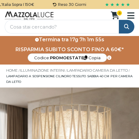
★ ★ ★ ★ ★
lia Sopra I 150€
Reso 30 Giorni
0
Cerca
Termina tra
17g 7h 1m 55s
RISPARMIA SUBITO SCONTO FINO A 60€*
Codice:
PROMOESTATE
Copia
HOME
ILLUMINAZIONE INTERNI
LAMPADARIO CAMERA DA LETTO
LAMPADARIO A SOSPENSIONE CILINDRO TESSUTO SABBIA 40 CM PER CAMERA
DA LETTO