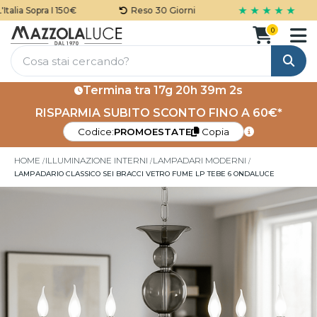
★ ★ ★ ★ ★
lia Sopra I 150€
Reso 30 Giorni
0
Cerca
Termina tra
17g 20h 39m 1s
RISPARMIA SUBITO SCONTO FINO A 60€*
Codice:
PROMOESTATE
Copia
HOME
ILLUMINAZIONE INTERNI
LAMPADARI MODERNI
LAMPADARIO CLASSICO SEI BRACCI VETRO FUME LP TEBE 6 ONDALUCE