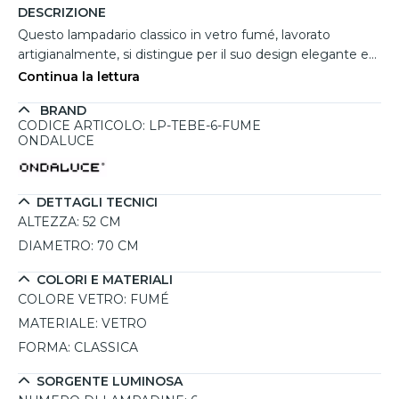
DESCRIZIONE
Questo lampadario classico in vetro fumé, lavorato
artigianalmente, si distingue per il suo design elegante e
senza tempo, ideale per ambienti tradizionali o per interni
Continua la lettura
dallo stile eclettico. I sei bracci curvi in vetro soffiato
BRAND
creano un impatto visivo armonioso e scenografico,
CODICE ARTICOLO: LP-TEBE-6-FUME
mentre la finitura fumé aggiunge un tocco
ONDALUCE
contemporaneo alla struttura, rendendolo perfetto per
sale da pranzo, ingressi o soggiorni importanti.
Compatibile con sei sorgenti luminose E14 da massimo
DETTAGLI TECNICI
10W LED, permette una diffusione uniforme e suggestiva
ALTEZZA:
52 CM
della luce, valorizzando ogni dettaglio dell’ambiente.
DIAMETRO:
70 CM
COLORI E MATERIALI
COLORE VETRO:
FUMÉ
MATERIALE:
VETRO
FORMA:
CLASSICA
SORGENTE LUMINOSA