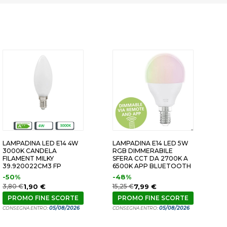
LAMPADINA LED E14 4W
LAMPADINA E14 LED 5W
L
3000K CANDELA
RGB DIMMERABILE
6
FILAMENT MILKY
SFERA CCT DA 2700K A
V
39.920022CM3 FP
6500K APP BLUETOOTH
F
-50%
-48%
3
3,80 €
1,90 €
15,25 €
7,99 €
C
PROMO FINE SCORTE
PROMO FINE SCORTE
05/08/2026
05/08/2026
CONSEGNA ENTRO:
CONSEGNA ENTRO: