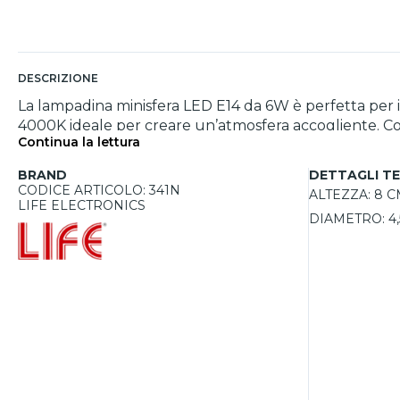
DESCRIZIONE
La lampadina minisfera LED E14 da 6W è perfetta per 
4000K ideale per creare un’atmosfera accogliente. Con
Continua la lettura
quadrati. Grazie alla tecnologia LED, garantisce un gr
un’emissione di 500 lumen e un CRI di 80, fornisce un
BRAND
DETTAGLI TE
è ideale per installazioni stabili senza necessità di rego
CODICE ARTICOLO: 341N
ALTEZZA:
8 C
LIFE ELECTRONICS
DIAMETRO:
4