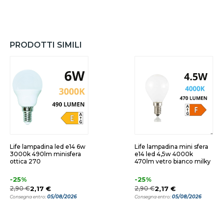
PRODOTTI SIMILI
Life lampadina led e14 6w
Life lampadina mini sfera
3000k 490lm minisfera
e14 led 4,5w 4000k
ottica 270
470lm vetro bianco milky
-25%
-25%
2,90 €
2,17 €
2,90 €
2,17 €
05/08/2026
05/08/2026
Consegna entro:
Consegna entro: