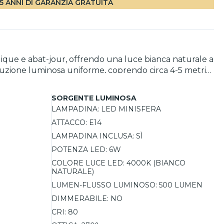
5 ANNI DI GARANZIA GRATUITA
ique e abat-jour, offrendo una luce bianca naturale a
ibuzione luminosa uniforme, coprendo circa 4-5 metri
0.000 ore, riducendo la frequenza di sostituzione. Con
nfortevole la percezione dei colori. Non dimmerabile,
SORGENTE LUMINOSA
LAMPADINA:
LED MINISFERA
ATTACCO:
E14
LAMPADINA INCLUSA:
SÌ
POTENZA LED:
6W
COLORE LUCE LED:
4000K (BIANCO
NATURALE)
LUMEN-FLUSSO LUMINOSO:
500 LUMEN
DIMMERABILE:
NO
CRI:
80