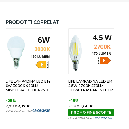
PRODOTTI CORRELATI
14 6W 3000K LUCE BIANCO
E14 5W 4000K
ALDA
LIFE LAMPADINA LED E14
LIFE LAMPADINA LED E14
6W 3000K 490LM
4.5W 2700K 470LM
MINISFERA OTTICA 270
OLIVA TRASPARENTE FP
-25%
-45%
2,90 €
2,17 €
2,90 €
1,60 €
05/08/2026
CONSEGNA ENTRO:
PROMO FINE SCORTE
05/08/2026
CONSEGNA ENTRO: