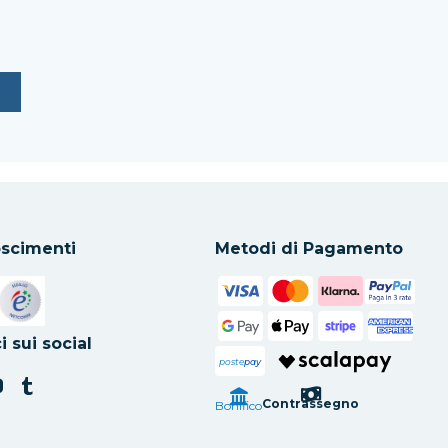
scimenti
Metodi di Pagamento
in una nuova scheda
Si apre in una nuova scheda
i sui social
poste
pay
Contrassegno
Bonifico