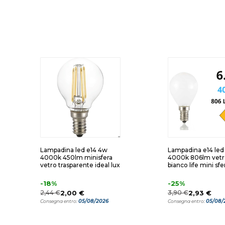
Lampadina led e14 4w
Lampadina e14 led
4000k 450lm minisfera
4000k 806lm vetr
vetro trasparente ideal lux
bianco life mini sfe
-18%
-25%
2,44 €
2,00 €
3,90 €
2,93 €
05/08/2026
05/08/
Consegna entro:
Consegna entro: