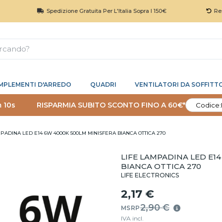
Spedizione Gratuita Per L'Italia Sopra I 150€
Reso 30 Gio
MPLEMENTI D'ARREDO
QUADRI
VENTILATORI DA SOFFITT
m 9s
RISPARMIA SUBITO SCONTO FINO A 60€*
Codice:
MPADINA LED E14 6W 4000K 500LM MINISFERA BIANCA OTTICA 270
LIFE LAMPADINA LED E1
BIANCA OTTICA 270
LIFE ELECTRONICS
2,17 €
2,90 €
MSRP
IVA incl.