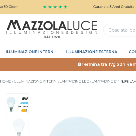
★ ★ ★ ★ ★
rni
Garanzia 5 Anni Gratuita
ILLUMINAZIONE INTERNI
ILLUMINAZIONE ESTERNA
CO
Termina tra
17g 22h 48
HOME
ILLUMINAZIONE INTERNI
LAMPADINE LED
LAMPADINE E14
LIFE LA