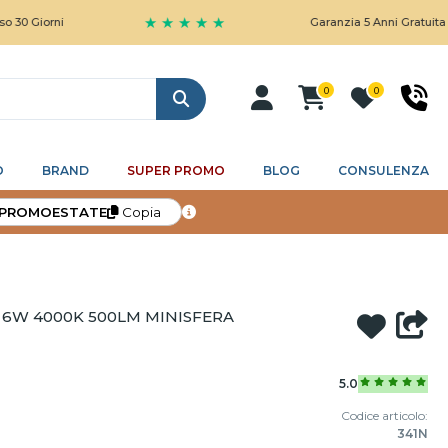
★ ★ ★ ★ ★
rni
Garanzia 5 Anni Gratuita
0
0
Cerca
O
BRAND
SUPER PROMO
BLOG
CONSULENZA
PROMOESTATE
Copia
4 6W 4000K 500LM MINISFERA
5.0
Codice articolo:
341N