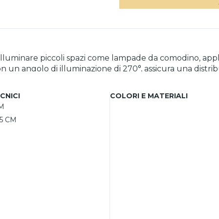
illuminare piccoli spazi come lampade da comodino, appl
 un angolo di illuminazione di 270°, assicura una distr
ande risparmio energetico e una durata estesa di circa 3
’illuminazione efficace per piccoli ambienti, rendendo co
CNICI
COLORI E MATERIALI
lazione dell’intensità.
M
,5 CM