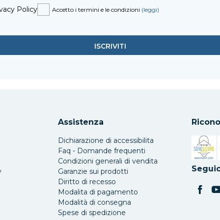
vacy Policy
Accetto i termini e le condizioni
(leggi)
Assistenza
Ricono
Dichiarazione di accessibilita
Faq - Domande frequenti
Condizioni generali di vendita
Si apre 
Seguic
y
Garanzie sui prodotti
Diritto di recesso
Modalita di pagamento
Modalità di consegna
Spese di spedizione