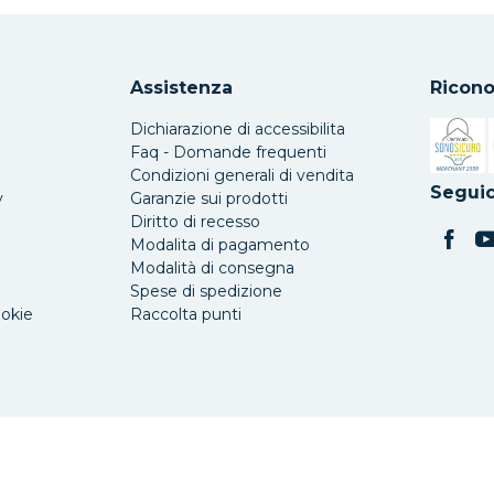
Assistenza
Ricono
Dichiarazione di accessibilita
Faq - Domande frequenti
Condizioni generali di vendita
Si apre 
Seguic
y
Garanzie sui prodotti
Diritto di recesso
Modalita di pagamento
Modalità di consegna
Spese di spedizione
ookie
Raccolta punti