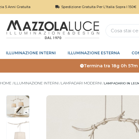
Gratuita
Spedizione Gratuita Per L'Italia Sopra I 150€
ILLUMINAZIONE INTERNI
ILLUMINAZIONE ESTERNA
CO
Termina tra
18g 0h 57m
HOME
ILLUMINAZIONE INTERNI
LAMPADARI MODERNI
LAMPADARIO IN LEG