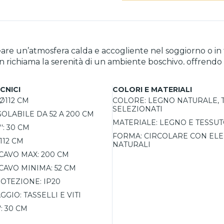
are un’atmosfera calda e accogliente nel soggiorno o in 
esign richiama la serenità di un ambiente boschivo, offre
golabile, il lampadario si adatta facilmente a diverse esi
onsente di scegliere il tipo di luce ideale per l’ambient
CNICI
COLORI E MATERIALI
Ø112 CM
COLORE:
LEGNO NATURALE, T
SELEZIONATI
OLABILE DA 52 A 200 CM
MATERIALE:
LEGNO E TESSU
':
30 CM
FORMA:
CIRCOLARE CON EL
112 CM
NATURALI
CAVO MAX:
200 CM
CAVO MINIMA:
52 CM
OTEZIONE:
IP20
AGGIO:
TASSELLI E VITI
:
30 CM