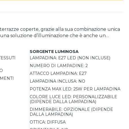
terrazze coperte, grazie alla sua combinazione unica
ndo una soluzione d’illuminazione che è anche un
genze di spazio e stile. Progettato per ospitare due
e. Il grado di protezione IP20 lo rende adatto
SORGENTE LUMINOSA
ESSUTI
LAMPADINA:
E27 LED (NON INCLUSE)
NUMERO DI LAMPADINE:
2
TO
ATTACCO LAMPADINA:
E27
EMENTI
LAMPADINA INCLUSA:
NO
POTENZA MAX LED:
25W PER LAMPADINA
COLORE LUCE LED:
PERSONALIZZABILE
(DIPENDE DALLA LAMPADINA)
DIMMERABILE:
OPZIONALE (DIPENDE
DALLA LAMPADINA)
OTTICA:
DIFFUSA