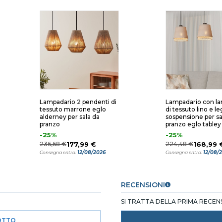
Lampadario 2 pendenti di
Lampadario con l
tessuto marrone eglo
di tessuto lino e l
alderney per sala da
sospensione per sa
pranzo
pranzo eglo tabley
-25%
-25%
236,68 €
177,99 €
224,48 €
168,99 
12/08/2026
12/08/
Consegna entro:
Consegna entro:
RECENSIONI
SI TRATTA DELLA PRIMA RECE
OTTO