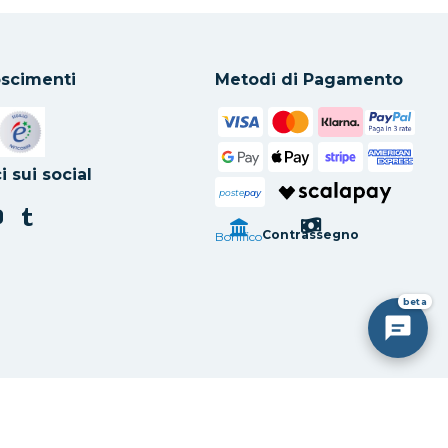
scimenti
Metodi di Pagamento
in una nuova scheda
Si apre in una nuova scheda
i sui social
poste
pay
Contrassegno
Bonifico
beta