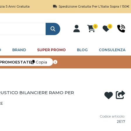
 Gratuita
Spedizione Gratuita Per L'Italia Sopra I 150€
0
0
Cerca
O
BRAND
SUPER PROMO
BLOG
CONSULENZA
PROMOESTATE
Copia
RUSTICO BILANCIERE RAMO PER
CE
Codice articolo:
2E17