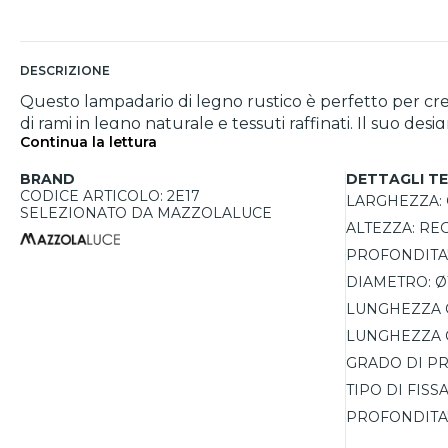
DESCRIZIONE
Questo lampadario di legno rustico è perfetto per cre
di rami in legno naturale e tessuti raffinati. Il suo d
Continua la lettura
elemento decorativo distintivo. Dotato di un’altezza re
lampadine E27 LED fino a 25W ciascuna (non incluse), c
BRAND
DETTAGLI TE
esclusivamente per spazi interni.
CODICE ARTICOLO: 2E17
LARGHEZZA:
SELEZIONATO DA MAZZOLALUCE
ALTEZZA:
REG
PROFONDITA'
DIAMETRO:
Ø
LUNGHEZZA 
LUNGHEZZA 
GRADO DI PR
TIPO DI FISS
PROFONDITA'