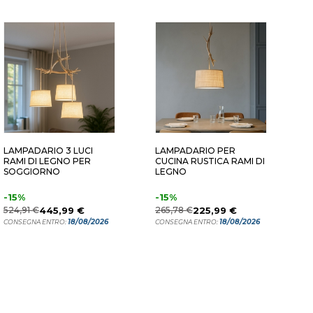
 - 150 CM
5 LUCI - 150 CM
LAMPADARIO 3 LUCI
LAMPADARIO PER
L
RAMI DI LEGNO PER
CUCINA RUSTICA RAMI DI
P
SOGGIORNO
LEGNO
M
-15%
-15%
1
524,91 €
445,99 €
265,78 €
225,99 €
C
18/08/2026
18/08/2026
CONSEGNA ENTRO:
CONSEGNA ENTRO: