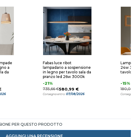
ampade
Fabas luce ribot
Lampadar
egno a
lampadario a sospensione
24w 300
la da
in legno per tavolo sala da
tavolo s
pranzo led 26w 3000k
-21%
-15%
€
735,66 €
580,99 €
180,00 
2026
07/08/2026
Consegna entro:
Consegna e
NSIONE PER QUESTO PRODOTTO
AGGIUNGI UNA RECENSIONE