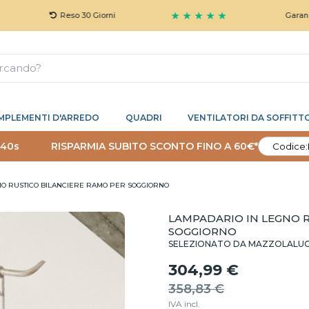
★ ★ ★ ★ ★
Reso 30 Giorni
Garanzia 5 Anni
MPLEMENTI D'ARREDO
QUADRI
VENTILATORI DA SOFFITT
 39s
RISPARMIA SUBITO SCONTO FINO A 60€*
Codice:
NO RUSTICO BILANCIERE RAMO PER SOGGIORNO
LAMPADARIO IN LEGNO 
SOGGIORNO
SELEZIONATO DA MAZZOLALU
304,99 €
358,83 €
IVA incl.