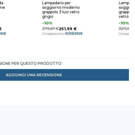
da
Lampadario per
Lampada
ume
soggiorno moderno
soggior
grappolo 3 luci vetro
grappolo 
grigio
vetro f
-10%
-10%
€
279,67 €
251,99 €
327,08 
2026
01/09/2026
Consegna entro:
Consegna e
NSIONE PER QUESTO PRODOTTO
AGGIUNGI UNA RECENSIONE