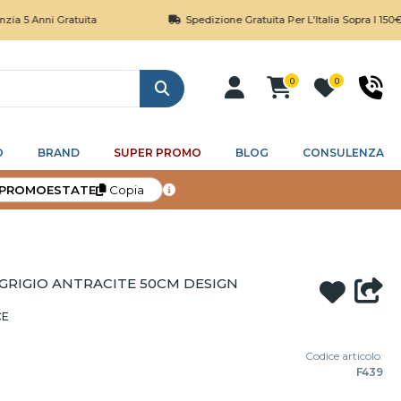
i Gratuita
Spedizione Gratuita Per L'Italia Sopra I 150€
0
0
Cerca
O
BRAND
SUPER PROMO
BLOG
CONSULENZA
PROMOESTATE
Copia
GRIGIO ANTRACITE 50CM DESIGN
CE
Codice articolo:
F439