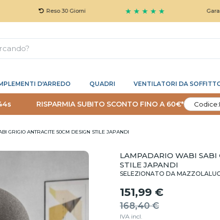
★ ★ ★ ★ ★
Reso 30 Giorni
Garanzia 5 Ann
MPLEMENTI D'ARREDO
QUADRI
VENTILATORI DA SOFFITT
43s
RISPARMIA SUBITO SCONTO FINO A 60€*
Codice:
BI GRIGIO ANTRACITE 50CM DESIGN STILE JAPANDI
LAMPADARIO WABI SABI 
STILE JAPANDI
SELEZIONATO DA MAZZOLALU
151,99 €
168,40 €
IVA incl.