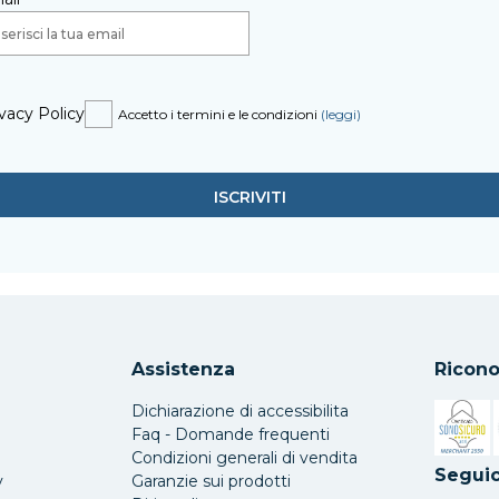
vacy Policy
Accetto i termini e le condizioni
(leggi)
Assistenza
Ricono
Dichiarazione di accessibilita
Faq - Domande frequenti
Condizioni generali di vendita
Si apre 
Seguic
y
Garanzie sui prodotti