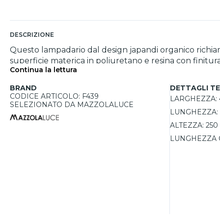
DESCRIZIONE
Questo lampadario dal design japandi organico richiam
superficie materica in poliuretano e resina con finitu
Continua la lettura
ambienti minimal. Il diffusore ampio crea una presenza
di 50 cm di lunghezza, 40 cm di larghezza e altezza to
BRAND
DETTAGLI TE
CODICE ARTICOLO: F439
LARGHEZZA:
SELEZIONATO DA MAZZOLALUCE
LUNGHEZZA:
ALTEZZA:
250
LUNGHEZZA 