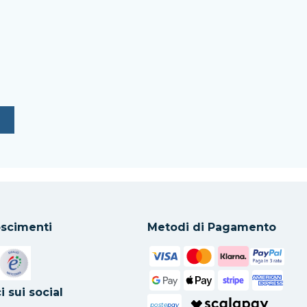
scimenti
Metodi di Pagamento
in una nuova scheda
Si apre in una nuova scheda
i sui social
poste
pay