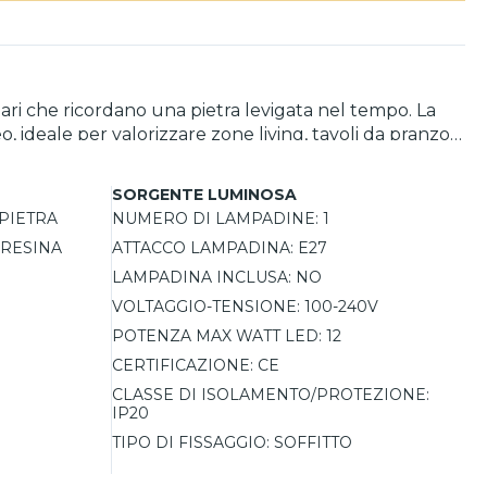
ari che ricordano una pietra levigata nel tempo. La
 ideale per valorizzare zone living, tavoli da pranzo o
te installazioni anche su soffitti alti. Con dimensioni
a.
SORGENTE LUMINOSA
PIETRA
NUMERO DI LAMPADINE:
1
 RESINA
ATTACCO LAMPADINA:
E27
LAMPADINA INCLUSA:
NO
VOLTAGGIO-TENSIONE:
100-240V
POTENZA MAX WATT LED:
12
CERTIFICAZIONE:
CE
CLASSE DI ISOLAMENTO/PROTEZIONE:
IP20
TIPO DI FISSAGGIO:
SOFFITTO