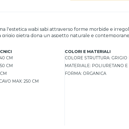
a l'estetica wabi sabi attraverso forme morbide e irregol
ra grigio pietra dona un aspetto naturale e contemporaneo,
 scenografica ma equilibrata, mentre il cavo lungo permet
tale di 250 cm, offre un'illuminazione elegante e discret
CNICI
COLORI E MATERIALI
40 CM
COLORE STRUTTURA:
GRIGIO 
50 CM
MATERIALE:
POLIURETANO E
 CM
FORMA:
ORGANICA
CAVO MAX:
250 CM