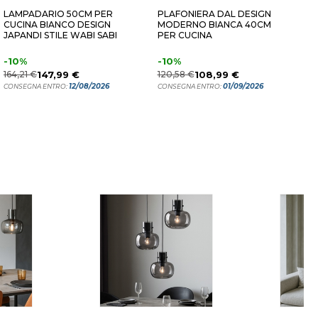
LAMPADARIO 50CM PER
PLAFONIERA DAL DESIGN
L
CUCINA BIANCO DESIGN
MODERNO BIANCA 40CM
S
JAPANDI STILE WABI SABI
PER CUCINA
J
G
-10%
-10%
1
164,21 €
147,99 €
120,58 €
108,99 €
C
12/08/2026
01/09/2026
CONSEGNA ENTRO:
CONSEGNA ENTRO: