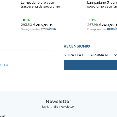
Lampadario oro vetri
Lampadario 3 luci 
trasparenti da soggiorno
soggiorno vetri f
-10%
-10%
293,50 €
263,99 €
267,98 €
240,99 
01/09/2026
01/09/
Consegna entro:
Consegna entro:
RECENSIONI
SI TRATTA DELLA PRIMA RECE
OTTO
Newsletter
Iscriviti alla newsletter
ail