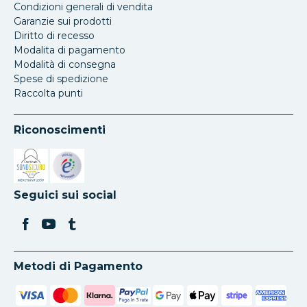
Condizioni generali di vendita
Garanzie sui prodotti
Diritto di recesso
Modalita di pagamento
Modalità di consegna
Spese di spedizione
Raccolta punti
Riconoscimenti
Si apre in una nuova scheda
Si apre in una nuova scheda
Seguici sui social
Metodi di Pagamento