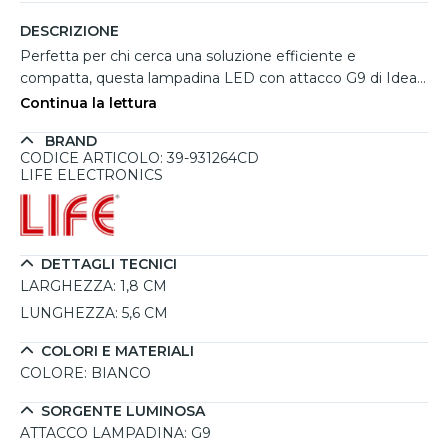
DESCRIZIONE
Perfetta per chi cerca una soluzione efficiente e
compatta, questa lampadina LED con attacco G9 di Ideal
Lux offre un’illuminazione ottimale per spazi ristretti come
Continua la lettura
cucine, bagni e corridoi. Con una luce bianca naturale da
BRAND
3000K e un angolo di illuminazione di 300°, è ideale per
CODICE ARTICOLO: 39-931264CD
coprire aree fino a 3 metri quadrati, garantendo uniformità
LIFE ELECTRONICS
e comfort visivo. La potenza di 4W, equivalente a una
tradizionale lampadina alogena da 40W, unita alla funzione
dimmerabile, permette di personalizzare l’intensità
luminosa secondo le necessità. Realizzata per durare a
DETTAGLI TECNICI
lungo, fino a 15.000 ore, questa lampadina assicura un
LARGHEZZA:
1,8 CM
notevole risparmio energetico e una luce di qualità con
LUNGHEZZA:
5,6 CM
CRI 80.
COLORI E MATERIALI
COLORE:
BIANCO
SORGENTE LUMINOSA
ATTACCO LAMPADINA:
G9