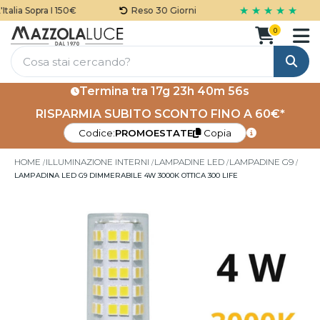
★ ★ ★ ★ ★
alia Sopra I 150€
Reso 30 Giorni
0
Cerca
Termina tra
17g 23h 40m 55s
RISPARMIA SUBITO SCONTO FINO A 60€*
Codice:
PROMOESTATE
Copia
HOME
ILLUMINAZIONE INTERNI
LAMPADINE LED
LAMPADINE G9
LAMPADINA LED G9 DIMMERABILE 4W 3000K OTTICA 300 LIFE