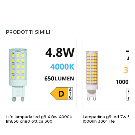
PRODOTTI SIMILI
Life lampada led g9 4.8w 4000k
Lampadina g9 led 7w 30
lm650 cri80 ottica 300
1000lm 300° life