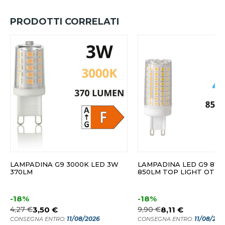
PRODOTTI CORRELATI
LAMPADINA G9 3000K LED 3W
LAMPADINA LED G9 8W
370LM
850LM TOP LIGHT OTTI
-18%
-18%
4,27 €
3,50 €
9,90 €
8,11 €
11/08/2026
11/08/202
CONSEGNA ENTRO:
CONSEGNA ENTRO: