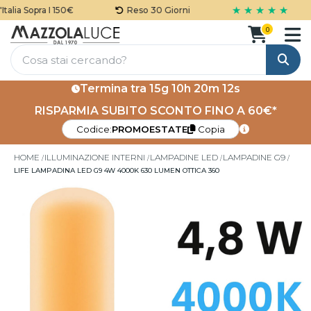
★ ★ ★ ★ ★
alia Sopra I 150€
Reso 30 Giorni
0
Cerca
Termina tra
15g 10h 20m 12s
RISPARMIA SUBITO SCONTO FINO A 60€*
Codice:
PROMOESTATE
Copia
HOME
ILLUMINAZIONE INTERNI
LAMPADINE LED
LAMPADINE G9
LIFE LAMPADINA LED G9 4W 4000K 630 LUMEN OTTICA 360