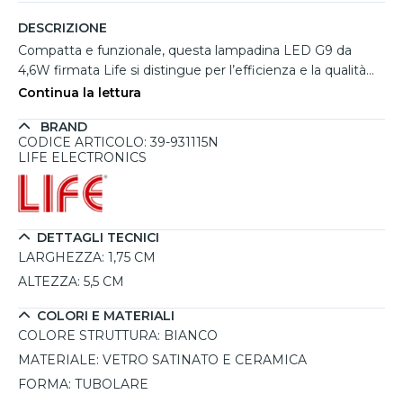
DESCRIZIONE
Compatta e funzionale, questa lampadina LED G9 da
4,6W firmata Life si distingue per l’efficienza e la qualità
dei materiali. Realizzata in ceramica e vetro satinato,
Continua la lettura
garantisce una dissipazione ottimale del calore e una
BRAND
diffusione luminosa uniforme a 360°, rendendola ideale
CODICE ARTICOLO: 39-931115N
per ambienti domestici come cucine, specchiere o
LIFE ELECTRONICS
plafoniere da soggiorno. Con una temperatura colore di
4000K e un flusso di 630 lumen, offre una luce bianca
naturale, immediatamente disponibile all'accensione. Non
è dimmerabile ed è progettata per un utilizzo intensivo,
DETTAGLI TECNICI
grazie a una durata fino a 15.000 ore e 100.000 cicli di
LARGHEZZA:
1,75 CM
accensione.
ALTEZZA:
5,5 CM
COLORI E MATERIALI
COLORE STRUTTURA:
BIANCO
MATERIALE:
VETRO SATINATO E CERAMICA
FORMA:
TUBOLARE