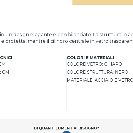
n un design elegante e ben bilanciato. La struttura in a
e protetta, mentre il cilindro centrale in vetro trasparent
 E27 non inclusa, permettendo di personalizzare la luce. I
dizioni esterne più esposte.
CNICI
COLORI E MATERIALI
 CM
COLORE VETRO:
CHIARO
2 CM
COLORE STRUTTURA:
NERO
MATERIALE:
ACCIAIO E VETR
DI QUANTI LUMEN HAI BISOGNO?