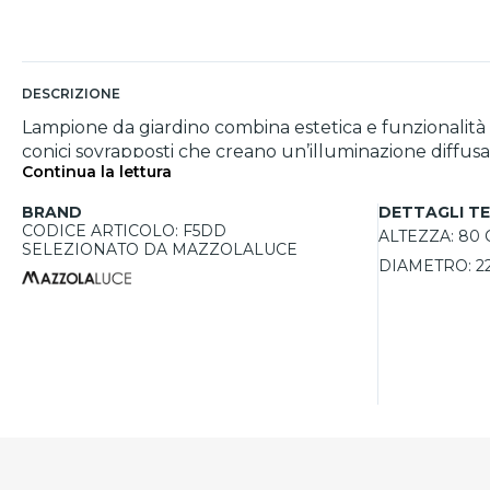
DESCRIZIONE
Lampione da giardino combina estetica e funzionalità i
conici sovrapposti che creano un’illuminazione diffusa 
Continua la lettura
ingressi o terrazze, offre compatibilità con lampadina
polvere e acqua, assicurando affidabilità anche in con
BRAND
DETTAGLI TE
CODICE ARTICOLO: F5DD
ALTEZZA:
80
SELEZIONATO DA MAZZOLALUCE
DIAMETRO:
2