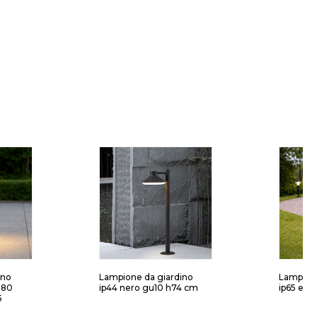
rno
Lampione da giardino
Lampionc
h80
ip44 nero gu10 h74 cm
ip65 e26
5