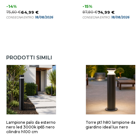
-14%
-15%
75,60 €
64,99 €
87,80 €
74,99 €
18/08/2026
18/08/2026
CONSEGNA ENTRO:
CONSEGNA ENTRO:
PRODOTTI SIMILI
Lampione palo da esterno
Torre pt1 h80 lampione da
nero led 3000k ip65 nero
giardino ideal lux nero
cilindro h100 cm