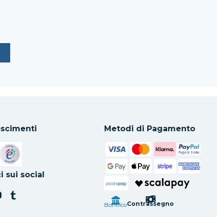
scimenti
Metodi di Pagamento
in una nuova scheda
Si apre in una nuova scheda
i sui social
poste
pay
Contrassegno
Bonifico