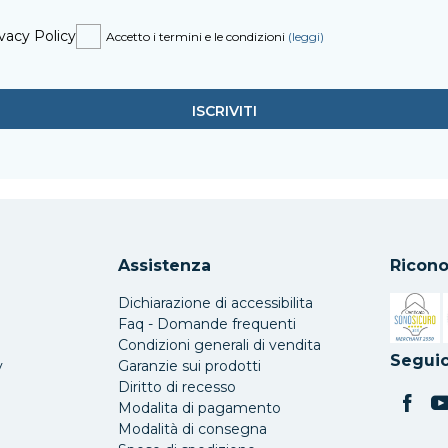
vacy Policy
Accetto i termini e le condizioni
(leggi)
Assistenza
Ricono
Dichiarazione di accessibilita
Faq - Domande frequenti
Condizioni generali di vendita
Si apre 
Seguic
y
Garanzie sui prodotti
Diritto di recesso
Modalita di pagamento
Modalità di consegna