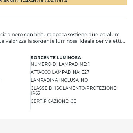
5 ANNI DI GARANZIA GRATUITA
cciaio nero con finitura opaca sostiene due paralumi
e valorizza la sorgente luminosa. Ideale per vialetti,
l grado di protezione IP65 garantisce resistenza a
SORGENTE LUMINOSA
NUMERO DI LAMPADINE:
1
ATTACCO LAMPADINA:
E27
O
LAMPADINA INCLUSA:
NO
CLASSE DI ISOLAMENTO/PROTEZIONE:
IP65
CERTIFICAZIONE:
CE