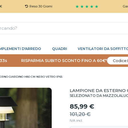
★ ★ ★ ★ ★
Reso 30 Giorni
Garanzia 5
MPLEMENTI D'ARREDO
QUADRI
VENTILATORI DA SOFFITT
 32s
RISPARMIA SUBITO SCONTO FINO A 60€*
Codice:
ERNO GIARDINO H80 CM NERO VETRO IP65
LAMPIONE DA ESTERNO 
SELEZIONATO DA MAZZOLALU
85,99 €
101,20 €
IVA incl.