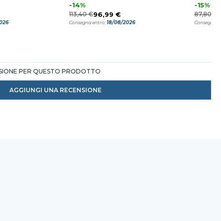
-14%
-15%
113,40 €
96,99 €
87,80 €
2026
18/08/2026
Consegna entro:
Consegna e
NSIONE PER QUESTO PRODOTTO
AGGIUNGI UNA RECENSIONE