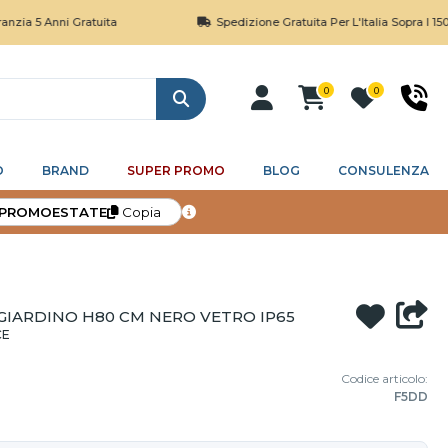
 Anni Gratuita
Spedizione Gratuita Per L'Italia Sopra I 150€
0
0
Cerca
O
BRAND
SUPER PROMO
BLOG
CONSULENZA
PROMOESTATE
Copia
GIARDINO H80 CM NERO VETRO IP65
CE
Codice articolo:
F5DD