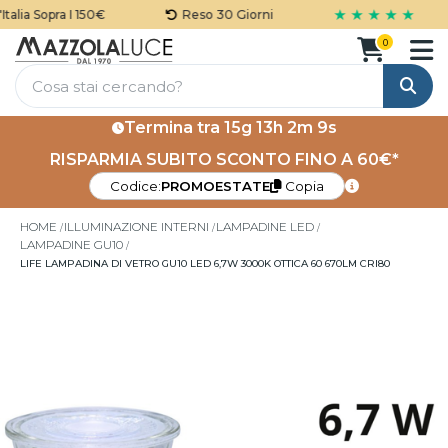
★ ★ ★ ★ ★
alia Sopra I 150€
Reso 30 Giorni
0
Cerca
Termina tra
15g 13h 2m 9s
RISPARMIA SUBITO SCONTO FINO A 60€*
Codice:
PROMOESTATE
Copia
HOME
ILLUMINAZIONE INTERNI
LAMPADINE LED
LAMPADINE GU10
LIFE LAMPADINA DI VETRO GU10 LED 6,7W 3000K OTTICA 60 670LM CRI80