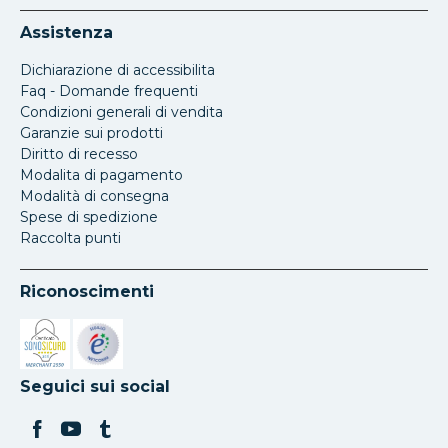
Assistenza
Dichiarazione di accessibilita
Faq - Domande frequenti
Condizioni generali di vendita
Garanzie sui prodotti
Diritto di recesso
Modalita di pagamento
Modalità di consegna
Spese di spedizione
Raccolta punti
Riconoscimenti
Si apre in una nuova scheda
Si apre in una nuova scheda
Seguici sui social