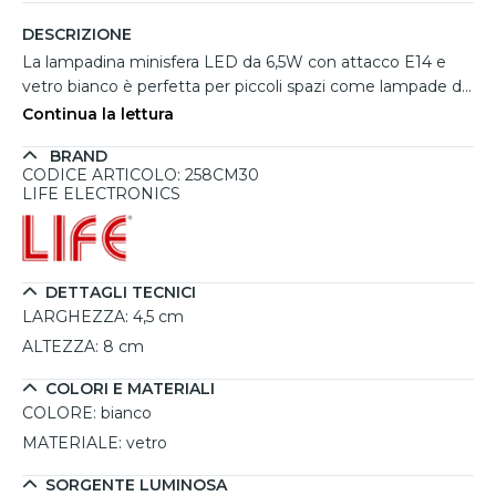
DESCRIZIONE
La lampadina minisfera LED da 6,5W con attacco E14 e
vetro bianco è perfetta per piccoli spazi come lampade da
comodino, applique e abat-jour, offrendo una luce bianco
Continua la lettura
calda a 3000K che crea un'atmosfera accogliente e
BRAND
confortevole. Con un’ottica di 320°, la lampadina assicura
CODICE ARTICOLO: 258CM30
una distribuzione luminosa uniforme, illuminando
LIFE ELECTRONICS
efficacemente una superficie di circa 8-9 metri quadrati.
La tecnologia LED garantisce risparmio energetico e una
lunga durata di circa 30.000 ore, riducendo le necessità di
sostituzione frequente. Con 806 lumen e un CRI di 80,
DETTAGLI TECNICI
fornisce una buona qualità della luce e una resa cromatica
LARGHEZZA:
4,5 cm
naturale. Non dimmerabile, è ideale per installazioni stabili
ALTEZZA:
8 cm
e per lampade a vista dal design elegante.
COLORI E MATERIALI
COLORE:
bianco
MATERIALE:
vetro
SORGENTE LUMINOSA