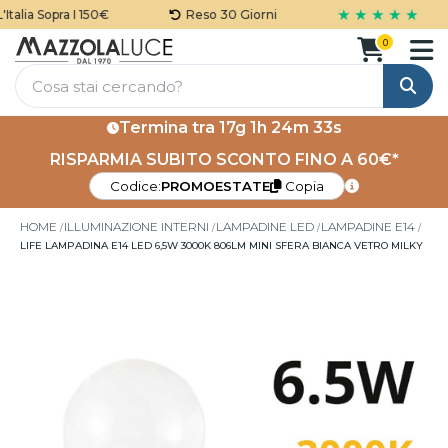
★ ★ ★ ★ ★
alia Sopra I 150€
Reso 30 Giorni
0
Cerca
Termina tra
17g 1h 24m 33s
RISPARMIA SUBITO SCONTO FINO A 60€*
Codice:
PROMOESTATE
Copia
HOME
ILLUMINAZIONE INTERNI
LAMPADINE LED
LAMPADINE E14
LIFE LAMPADINA E14 LED 6,5W 3000K 806LM MINI SFERA BIANCA VETRO MILKY