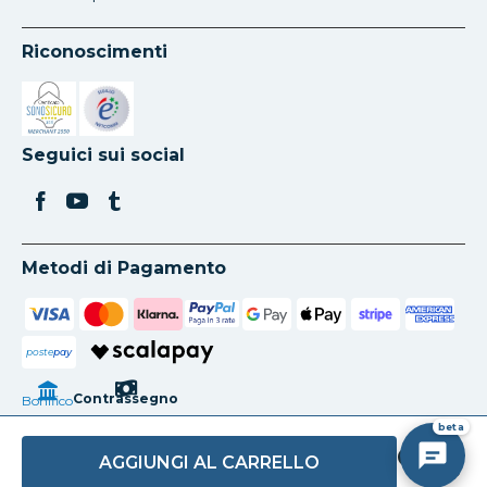
Riconoscimenti
Si apre in una nuova scheda
Si apre in una nuova scheda
Seguici sui social
Metodi di Pagamento
poste
pay
Contrassegno
Bonifico
beta
AGGIUNGI AL CARRELLO