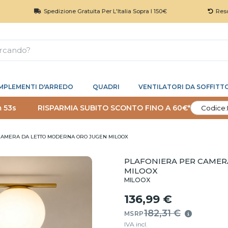
Spedizione Gratuita Per L'Italia Sopra I 150€
Reso 30 Giorn
MPLEMENTI D'ARREDO
QUADRI
VENTILATORI DA SOFFITT
 53s
RISPARMIA SUBITO SCONTO FINO A 60€*
Codice:
CAMERA DA LETTO MODERNA ORO JUGEN MILOOX
PLAFONIERA PER CAMER
MILOOX
MILOOX
136,99 €
182,31 €
MSRP
IVA incl.