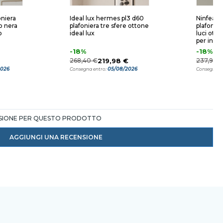
oniera
Ideal lux hermes pl3 d60
Ninfea pl
o nera
plafoniera tre sfere ottone
plafonie
o
ideal lux
luci ott
per ingr
-18%
-18%
268,40 €
219,98 €
237,90 
2026
05/08/2026
Consegna entro:
Consegna e
NSIONE PER QUESTO PRODOTTO
AGGIUNGI UNA RECENSIONE