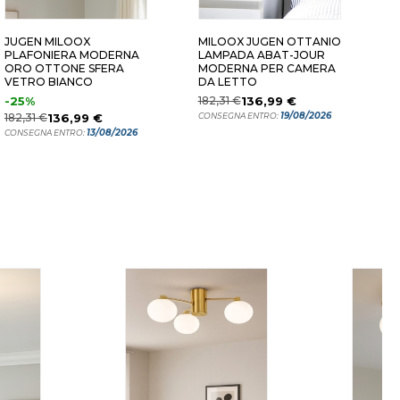
JUGEN MILOOX
MILOOX JUGEN OTTANIO
M
PLAFONIERA MODERNA
LAMPADA ABAT-JOUR
L
ORO OTTONE SFERA
MODERNA PER CAMERA
M
VETRO BIANCO
DA LETTO
O
-25%
182,31 €
136,99 €
3
19/08/2026
182,31 €
136,99 €
CONSEGNA ENTRO:
C
13/08/2026
CONSEGNA ENTRO: