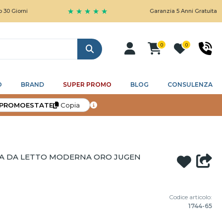
★ ★ ★ ★ ★
i
Garanzia 5 Anni Gratuita
0
0
Cerca
O
BRAND
SUPER PROMO
BLOG
CONSULENZA
PROMOESTATE
Copia
A DA LETTO MODERNA ORO JUGEN
Codice articolo:
1744-65