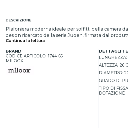
DESCRIZIONE
Plafoniera moderna ideale per soffitti della camera da
design ricercato della serie Jugen, firmata dal produtt
Continua la lettura
dona un tocco di raffinatezza e si abbina facilmente ad altre soluzioni della stessa linea. Dotata di 
generazione, scegliendo liberamente il colore della luce
BRAND
DETTAGLI TE
un’installazione sicura e pratica. Adatta esclusivamente
CODICE ARTICOLO: 1744-65
LUNGHEZZA:
MILOOX
ALTEZZA:
26 
DIAMETRO:
2
GRADO DI PR
TIPO DI FISS
DOTAZIONE