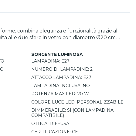
niforme, combina eleganza e funzionalità grazie al
unita alle due sfere in vetro con diametro Ø20 cm,
è completa di fissaggi a tasselli e viti per
SORGENTE LUMINOSA
 connubio perfetto tra design e versatilità.
TO
LAMPADINA:
E27
LO
NUMERO DI LAMPADINE:
2
ATTACCO LAMPADINA:
E27
LAMPADINA INCLUSA:
NO
POTENZA MAX LED:
20 W
COLORE LUCE LED:
PERSONALIZZABILE
DIMMERABILE:
SÌ (CON LAMPADINA
COMPATIBILE)
OTTICA:
DIFFUSA
CERTIFICAZIONE:
CE