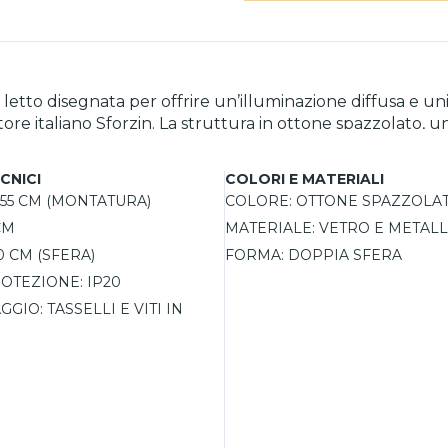
 letto disegnata per offrire un’illuminazione diffusa e u
ore italiano Sforzin. La struttura in ottone spazzolato, 
portalampada E27, permette di utilizzare lampadine LED di ultima
 per adattarla alle esigenze dell’ambiente. La plafoniera 
CNICI
COLORI E MATERIALI
 per interni, grazie al grado di protezione IP20, offre un
55 CM (MONTATURA)
COLORE:
OTTONE SPAZZOLA
CM
MATERIALE:
VETRO E METAL
0 CM (SFERA)
FORMA:
DOPPIA SFERA
OTEZIONE:
IP20
AGGIO:
TASSELLI E VITI IN