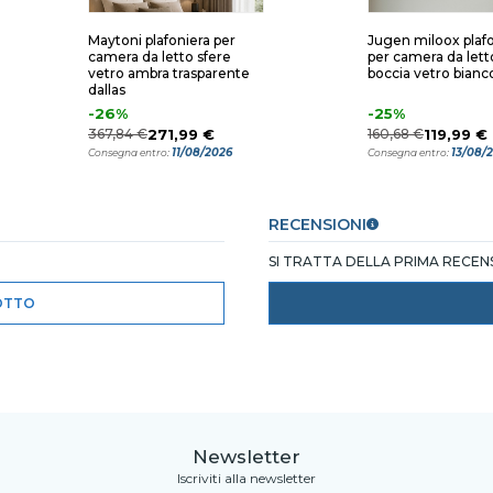
Maytoni plafoniera per
Jugen miloox plaf
camera da letto sfere
per camera da lett
vetro ambra trasparente
boccia vetro bianc
dallas
-26%
-25%
367,84 €
271,99 €
160,68 €
119,99 €
11/08/2026
13/08/
Consegna entro:
Consegna entro:
RECENSIONI
SI TRATTA DELLA PRIMA RECE
OTTO
Newsletter
Iscriviti alla newsletter