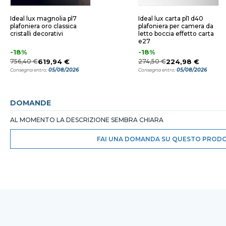
Ideal lux magnolia pl7
Ideal lux carta pl1 d40
plafoniera oro classica
plafoniera per camera da
cristalli decorativi
letto boccia effetto carta
e27
-18%
-18%
756,40 €
619,94 €
274,50 €
224,98 €
05/08/2026
05/08/2026
Consegna entro:
Consegna entro:
DOMANDE
AL MOMENTO LA DESCRIZIONE SEMBRA CHIARA
FAI UNA DOMANDA SU QUESTO PROD